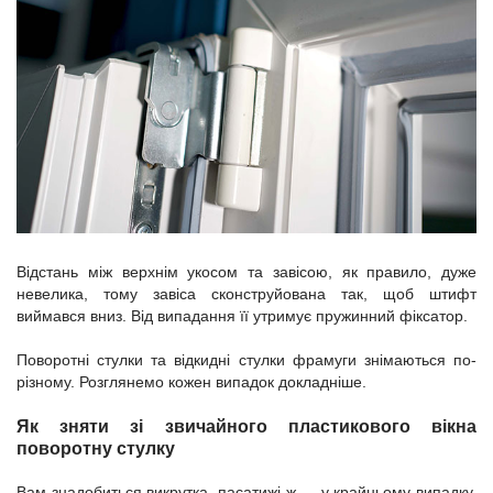
Відстань між верхнім укосом та завісою, як правило, дуже
невелика, тому завіса сконструйована так, щоб штифт
виймався вниз. Від випадання її утримує пружинний фіксатор.
Поворотні стулки та відкидні стулки фрамуги знімаються по-
різному. Розглянемо кожен випадок докладніше.
Як зняти зі звичайного пластикового вікна
поворотну стулку
Вам знадобиться викрутка, пасатижі ж — у крайньому випадку.