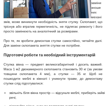
заміни
зноше
них
механі
змів, може виникнути необхідність зняти стулку. Склопакет, що
тріснув або втратив герметичність, не підлягає ремонту і його
просто замінюють на аналогічний за розмірами.
Про те, як зробити демонтаж стулки самостійно, читайте далі.
Для заміни склопакета зняття стулки не потрібне.
Підготовчі роботи та необхідний інструментарій
Стулка вікна — предмет великогабаритний і досить важкий.
Маса 1 м2 двокамерного склопакета становить 30 кг (за умови
товщини склопакета 4 мм), а стулки — 35 кг. Щоб не
пошкодити меблі в кімнаті і уникнути травм, до демонтажу
стулки слід підготуватися:
звільніть біля вікна простір — відсуньте меблі, приберіть зайві
речі;