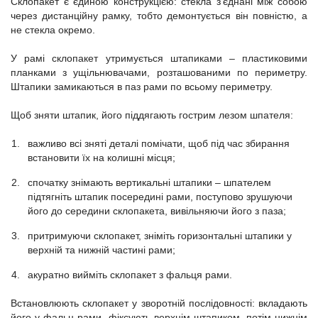
Склопакет є єдиною конструкцією: стекла з'єднані між собою
через дистанційну рамку, тобто демонтується він повністю, а
не стекла окремо.
У рамі склопакет утримується штапиками – пластиковими
планками з ущільнювачами, розташованими по периметру.
Штапики замикаються в паз рами по всьому периметру.
Щоб зняти штапик, його піддягають гострим лезом шпателя:
важливо всі зняті деталі помічати, щоб під час збирання
встановити їх на колишні місця;
спочатку знімають вертикальні штапики – шпателем
підтягніть штапик посередині рами, поступово зрушуючи
його до середини склопакета, вивільняючи його з паза;
притримуючи склопакет, зніміть горизонтальні штапики у
верхній та нижній частині рами;
акуратно вийміть склопакет з фальця рами.
Встановлюють склопакет у зворотній послідовності: вкладають
його у фальц рами, фіксують верхнім штапиком, потім нижнім