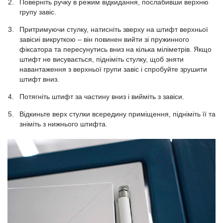
Поверніть ручку в режим відкидання, послабивши верхню
групу завіс.
Притримуючи стулку, натисніть зверху на штифт верхньої
завісиі викруткою – він повинен вийти зі пружинного
фіксатора та пересунутись вниз на кілька міліметрів. Якщо
штифт не висувається, підніміть стулку, щоб зняти
навантаження з верхньої групи завіс і спробуйте зрушити
штифт вниз.
Потягніть штифт за частину вниз і вийміть з завіси.
Відкиньте верх стулки всередину приміщення, підніміть її та
зніміть з нижнього штифта.