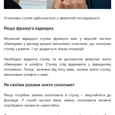
Установка стулки здійснюється у зворотній послідовності.
Якщо фрамуга відкидна
Механізм відкидної стулки фрамуги має у верхній частині
обмежувач у вигляді вузької металевої пластини, що сполучає
стулку з рамою. І тут додається кілька операцій.
Необхідно відкрити стулку та за допомогою викрутки зняти
обмежувач зі штифта. Стулку слід відкривати у відкидному
положенні. Тепер, залежно від типу завіс, можна зняти стулку,
звільнивши штифти з завіс.
Як своїми руками зняти склопакет
Якщо потрібна заміна склопакета в стулці – звертайтеся до
фахівців. У глухій частині вікна заміну склопакета можете
спробувати провести самостійно.