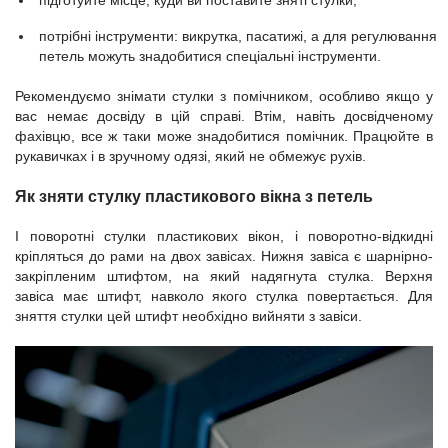
підготуйте місце, куди ви поставите зняті стулки;
потрібні інструменти: викрутка, пасатижі, а для регулювання
петель можуть знадобитися спеціальні інструменти.
Рекомендуємо знімати стулки з помічником, особливо якщо у
вас немає досвіду в цій справі. Втім, навіть досвідченому
фахівцю, все ж таки може знадобитися помічник. Працюйте в
рукавичках і в зручному одязі, який не обмежує рухів.
Як зняти стулку пластикового вікна з петель
І поворотні стулки пластикових вікон, і поворотно-відкидні
кріпляться до рами на двох завісах. Нижня завіса є шарнірно-
закріпленим штифтом, на який надягнута стулка. Верхня
завіса має штифт, навколо якого стулка повертається. Для
зняття стулки цей штифт необхідно вийняти з завіси.