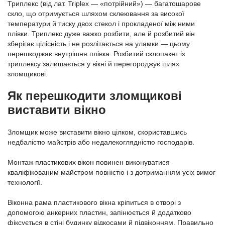
Триплекс (від лат. Triplex — «потрійний») — багатошарове
скло, що отримується шляхом склеювання за високої
температури й тиску двох стекол і прокладеної між ними
плівки. Триплекс дуже важко розбити, але й розбитий він
зберігає цілісність і не розлітається на уламки — цьому
перешкоджає внутрішня плівка. Розбитий склопакет із
триплексу залишається у вікні й перегороджує шлях
зломщикові.
Як перешкодити зломщикові
виставити вікно
Зломщик може виставити вікно цілком, скориставшись
недбалістю майстрів або недалекоглядністю господарів.
Монтаж пластикових вікон повинен виконуватися
кваліфікованим майстром повністю і з дотриманням усіх вимог
технології.
Віконна рама пластикового вікна кріпиться в отворі з
допомогою анкерних пластин, запінюється й додатково
фіксується в стіні будинку відкосами й підвіконням. Правильно