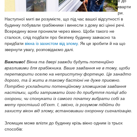
е до
кварти
ри.
Наступної миті ви розумієте, що під час вашої відсутності в
будинку побували грабіжники і винесли з дому всі цінні речі.
Всередину вони проникли через вікно. Щоби такого не
сталося, слід подбати про безпеку будинку завчасно та
придбати
вікна із захистом від злому
. Як це зробити й на що
звернути увагу, розповідаємо далі.
Важливо!
Вікна та двері завжди будуть потенційно
вразливими для грабіжника. Ваше завдання не в тому, щоби
перетворити оселю на неприступну фортецю. Це занадто
дорого, та й жити в такому бастіоні не дуже приємно.
Потрібно ускладнити потенційному зломщикові завдання
настільки, щоби затримати його до прибуття поліції або
охорони, чи спонукати із самого початку вибрати собі за
мету простіший об’єкт. І, звісно, із розумом підійти до
захисту вікон від злому, встановивши охоронну сигналізацію.
Зломщик може влізти до будинку крізь вікно одним із трьох
способів: