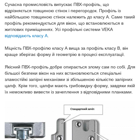
Сучасна промисловість випускає ПВХ-профіль, що
відрізняється товщиною стінок і перегородок. Профіль із
найбільшою товщиною стінок належить до класу А. Саме такий
профіль рекомендується для вікон, що встановлюються в
житлових приміщеннях. Усі профільні системи VEKA
відповідають класу А
.
Міцність ПВХ-профілю класу А вища за профіль класу В, він
краще зберігає форму й геометрію в процесі експлуатації.
Якісний ПВХ-профіль добре опирається злому сам по собі. Для
більшої безпеки вікон на них встановлюються спеціальні
зламостійкі запірні механізми зі збільшеною кількістю запірних
цапф. Крім того, цапфи мають грибовидну форму, завдяки якій
їх неможливо вивести із зачеплення з відповідними планками.