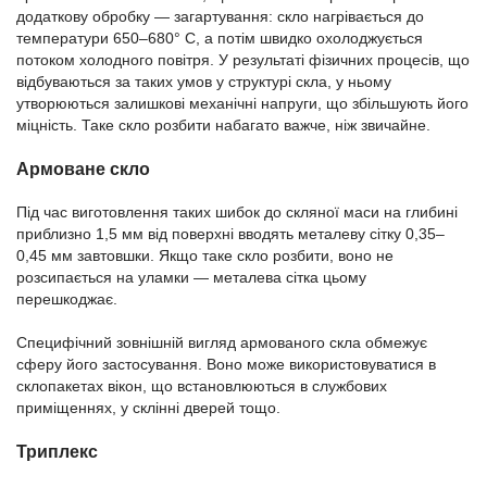
додаткову обробку — загартування: скло нагрівається до
температури 650–680° C, а потім швидко охолоджується
потоком холодного повітря. У результаті фізичних процесів, що
відбуваються за таких умов у структурі скла, у ньому
утворюються залишкові механічні напруги, що збільшують його
міцність. Таке скло розбити набагато важче, ніж звичайне.
Армоване скло
Під час виготовлення таких шибок до скляної маси на глибині
приблизно 1,5 мм від поверхні вводять металеву сітку 0,35–
0,45 мм завтовшки. Якщо таке скло розбити, воно не
розсипається на уламки — металева сітка цьому
перешкоджає.
Специфічний зовнішній вигляд армованого скла обмежує
сферу його застосування. Воно може використовуватися в
склопакетах вікон, що встановлюються в службових
приміщеннях, у склінні дверей тощо.
Триплекс