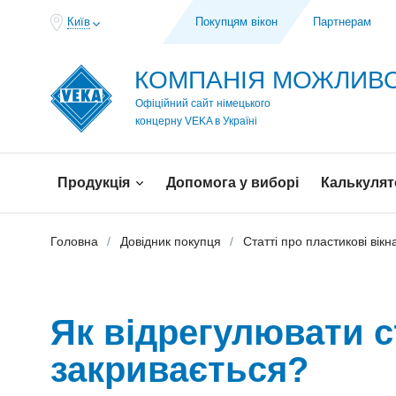
Київ
Покупцям вікон
Партнерам
КОМПАНІЯ МОЖЛИ
Офіційний сайт німецького
концерну VEKA в Україні
Продукція
Допомога у виборі
Калькулят
Головна
Довідник покупця
Статті про пластикові вікн
Як відрегулювати с
закривається?