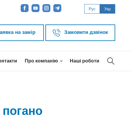
Рус
Укр
аявка на замір
Замовити дзвінок
онтакти
Про компанію
Наші роботи
 погано