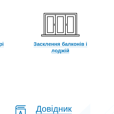
рі
Засклення балконів і
лоджій
Довідник