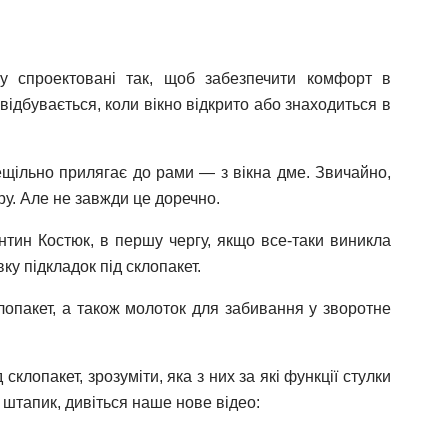
ку спроектовані так, щоб забезпечити комфорт в
відбувається, коли вікно відкрито або знаходиться в
нещільно прилягає до рами — з вікна дме. Звичайно,
у. Але не завжди це доречно.
нтин Костюк, в першу чергу, якщо все-таки виникла
ку підкладок під склопакет.
клопакет, а також молоток для забивання у зворотне
клопакет, зрозуміти, яка з них за які функції стулки
е штапик, дивіться наше нове відео: