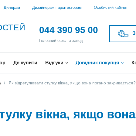
Дилерам
Дизайнерам і архітекторам
Особистий кабінет
ВОСТЕЙ
044 390 95 00
З
Головний офіс та завод
ор
Де купити
Відгуки
Довідник покупця
К
а
Як відрегулювати стулку вікна, якщо вона погано закривається?
тулку вікна, якщо вона