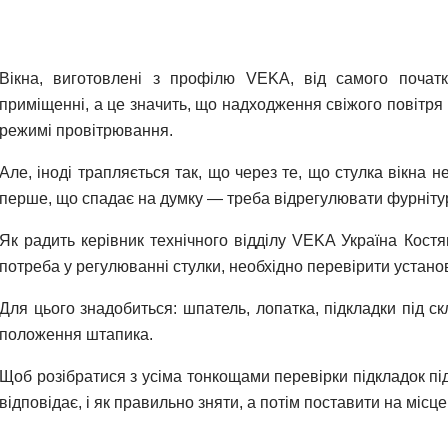
Вікна, виготовлені з профілю VEKA, від самого почат
приміщенні, а це значить, що надходження свіжого повітря 
режимі провітрювання.
Але, іноді трапляється так, що через те, що стулка вікна 
перше, що спадає на думку — треба відрегулювати фурнітур
Як радить керівник технічного відділу VEKA Україна Костя
потреба у регулюванні стулки, необхідно перевірити установ
Для цього знадобиться: шпатель, лопатка, підкладки під с
положення штапика.
Щоб розібратися з усіма тонкощами перевірки підкладок під с
відповідає, і як правильно зняти, а потім поставити на місц