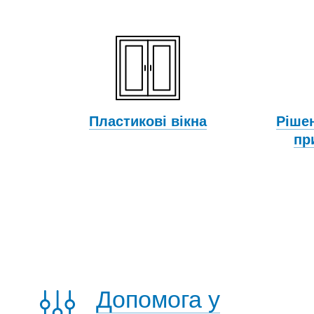
Пластикові вікна
Ріше
пр
Допомога у