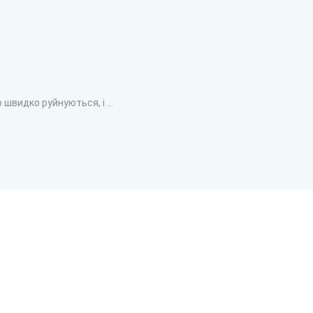
П
швидко руйнуються, і ...
Ви