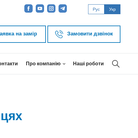
Рус
Укр
аявка на замір
Замовити дзвінок
онтакти
Про компанію
Наші роботи
вцях