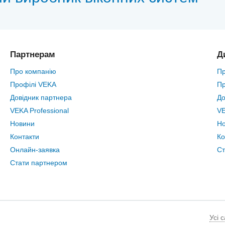
Партнерам
Д
Про компанію
Пр
Профілі VEKA
Пр
Довідник партнера
До
VEKA Professional
VE
Новини
Н
Контакти
Ко
Онлайн-заявка
Ст
Стати партнером
Усі 