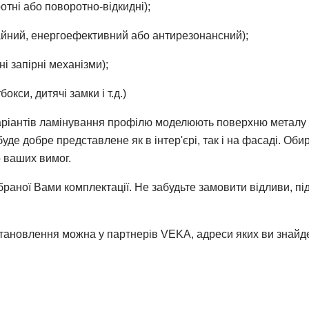
ротні або поворотно-відкидні);
айний, енергоефективний або антирезонансний);
і запірні механізми);
кси, дитячі замки і т.д.)
аріантів ламінування профілю моделюють поверхню металу 
де добре представлене як в інтер'єрі, так і на фасаді. Об
о ваших вимог.
браної Вами комплектації. Не забудьте замовити відливи, пі
становлення можна у партнерів VEKA, адреси яких ви знайдет