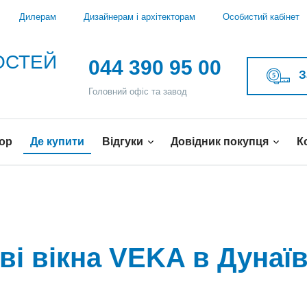
Дилерам
Дизайнерам і архітекторам
Особистий кабінет
ВОСТЕЙ
044 390 95 00
З
Головний офіс та завод
ор
Де купити
Відгуки
Довідник покупця
К
ві вікна VEKA в Дунаї