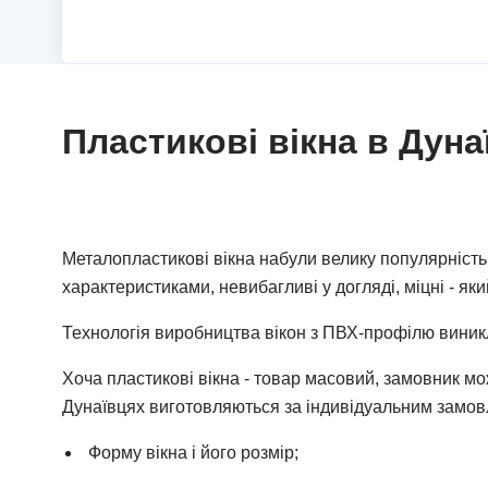
Пластикові вікна в Дуна
Металопластикові вікна набули велику популярність 
характеристиками, невибагливі у догляді, міцні - як
Технологія виробництва вікон з ПВХ-профілю виникла
Хоча пластикові вікна - товар масовий, замовник мож
Дунаївцях виготовляються за індивідуальним замов
Форму вікна і його розмір;