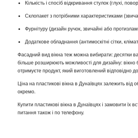
Кількість і спосіб відкривання стулок (глухі, пово
Склопакет з потрібними характеристиками (звич
Фурнітуру (дизайн ручок, звичайні або протизламн
Додаткове обладнання (антимоскітні сітки, кліматбо
Фасадний вид вікна теж можна вибирати: десятки в
більше розширюють можливості для дизайну: вікно бу
отримуєте продукт, який виготовлений відповідно д
Ціна на пластикові вікна в Дунаївцях залежить від о
окремо.
Купити пластикові вікна в Дунаївцях і замовити їх в
питання також і по телефону.