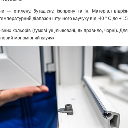
 — етилену, бутадієну, ізопрену та ін. Матеріал відріз
емпературний діапазон штучного каучуку від -40 ° С до + 150
ізних кольорів (гумові ущільнювачі, як правило, чорні). Д
новий мономірний каучук.