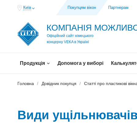
Київ
Покупцям вікон
Партнерам
КОМПАНІЯ МОЖЛИ
Офіційний сайт німецького
концерну VEKA в Україні
Продукція
Допомога у виборі
Калькулят
Головна
Довідник покупця
Статті про пластикові вікн
Види ущільнювачів