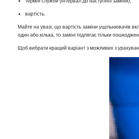
термін служби (інтервал до наступної заміни);
вартість.
Майте на увазі, що вартість заміни ущільнювачів вкл
один або кілька, то заміні підлягає тільки пошкодж
Щоб вибрати кращий варіант з можливих з урахуванн