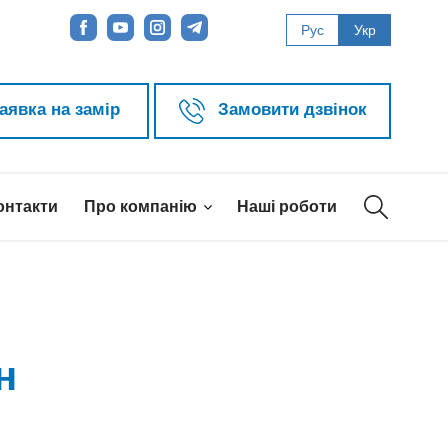
Рус
Укр
аявка на замір
Замовити дзвінок
онтакти
Про компанію
Наші роботи
н