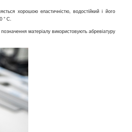
няється хорошою еластичністю, водостійкий і його
 ° С.
ля позначення матеріалу використовують абревіатуру