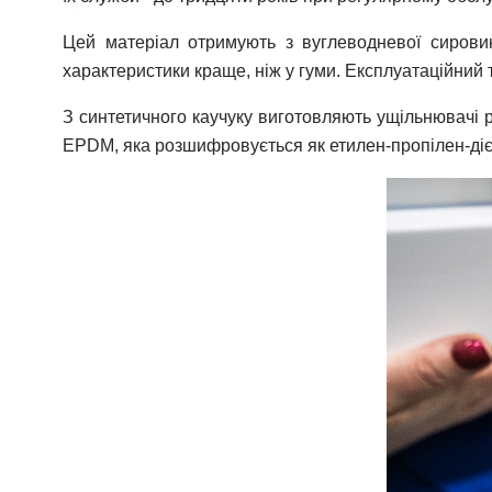
Цей матеріал отримують з вуглеводневої сировини
характеристики краще, ніж у гуми. Експлуатаційний т
З синтетичного каучуку виготовляють ущільнювачі р
EPDM, яка розшифровується як етилен-пропілен-діє