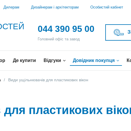
Дилерам
Дизайнерам і архітекторам
Особистий кабінет
ВОСТЕЙ
044 390 95 00
З
Головний офіс та завод
ор
Де купити
Відгуки
Довідник покупця
К
а
Види ущільнювачів для пластикових вікон
 для пластикових віко