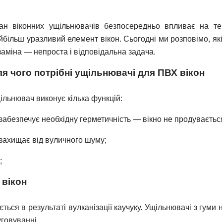
ан віконних ущільнювачів безпосередньо впливає на теп
йбільш уразливий елемент вікон. Сьогодні ми розповімо, як
 заміна — непроста і відповідальна задача.
я чого потрібні ущільнювачі для ПВХ вікон
ільнювач виконує кілька функцій:
забезпечує необхідну герметичність — вікно не продувається
захищає від вуличного шуму;
;
 вікон
ься в результаті вулканізації каучуку. Ущільнювачі з гуми
уговуванні.