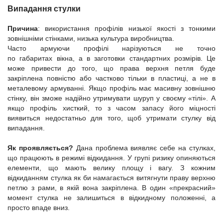
Випадання стулки
Причина
: використання профілів низької якості з тонкими
зовнішніми стінками, низька культура виробництва.
Часто армуючи профілі нарізуються не точно
по габаритах вікна, а в заготовки стандартних розмірів. Це
може привести до того, що права верхня петля буде
закріплена повністю або частково тільки в пластиці, а не в
металевому армуванні. Якщо профіль має масивну зовнішню
стінку, він зможе надійно утримувати шуруп у своєму «тілі». А
якщо профіль хисткий, то з часом запасу його міцності
виявиться недостатньо для того, щоб утримати стулку від
випадання.
Як проявляється?
Дана проблема виявляє себе на стулках,
що працюють в режимі відкидання. У групі ризику опиняються
елементи, що мають велику площу і вагу. З кожним
відкиданням стулка як би намагається витягнути праву верхню
петлю з рами, в якій вона закріплена. В один «прекрасний»
момент стулка не залишиться в відкидному положенні, а
просто впаде вниз.