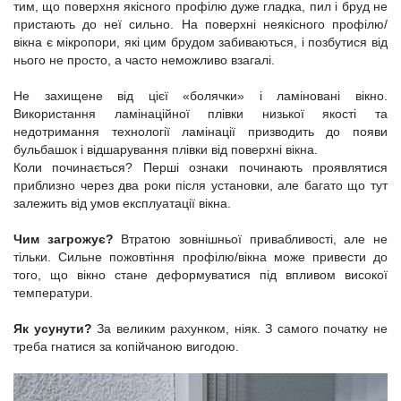
тим, що поверхня якісного профілю дуже гладка, пил і бруд не
пристають до неї сильно. На поверхні неякісного профілю/
вікна є мікропори, які цим брудом забиваються, і позбутися від
нього не просто, а часто неможливо взагалі.
Не захищене від цієї «болячки» і ламіновані вікно.
Використання ламінаційної плівки низької якості та
недотримання технології ламінації призводить до появи
бульбашок і відшарування плівки від поверхні вікна.
Коли починається? Перші ознаки починають проявлятися
приблизно через два роки після установки, але багато що тут
залежить від умов експлуатації вікна.
Чим загрожує?
Втратою зовнішньої привабливості, але не
тільки. Сильне пожовтіння профілю/вікна може привести до
того, що вікно стане деформуватися під впливом високої
температури.
Як усунути?
За великим рахунком, ніяк. З самого початку не
треба гнатися за копійчаною вигодою.