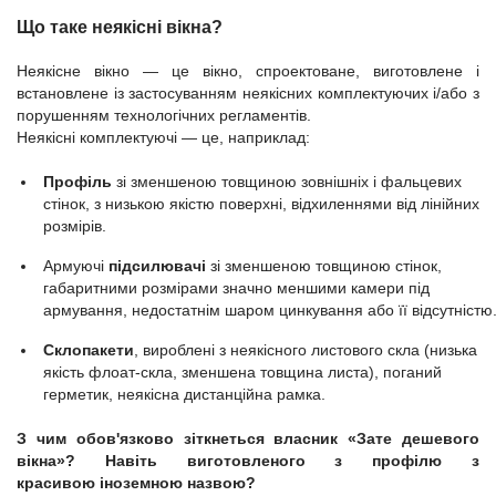
Що таке неякісні вікна?
Неякісне вікно — це вікно, спроектоване, виготовлене і
встановлене із застосуванням неякісних комплектуючих і/або з
порушенням технологічних регламентів.
Неякісні комплектуючі — це, наприклад:
Профіль
зі зменшеною товщиною зовнішніх і фальцевих
стінок, з низькою якістю поверхні, відхиленнями від лінійних
розмірів.
Армуючі
підсилювачі
зі зменшеною товщиною стінок,
габаритними розмірами значно меншими камери під
армування, недостатнім шаром цинкування або її відсутністю
Склопакети
, вироблені з неякісного листового скла (низька
якість флоат-скла, зменшена товщина листа), поганий
герметик, неякісна дистанційна рамка.
З чим обов'язково зіткнеться власник «Зате дешевого
вікна»? Навіть виготовленого з профілю з
красивою іноземною назвою?