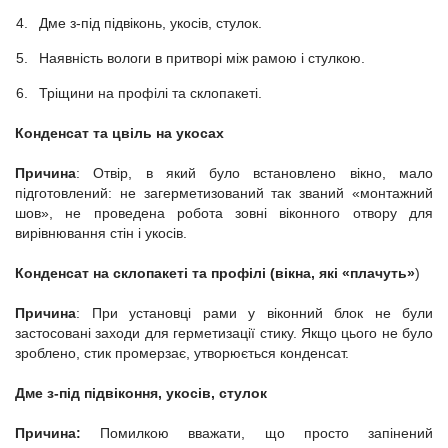
Дме з-під підвіконь, укосів, стулок.
Наявність вологи в притворі між рамою і стулкою.
Тріщини на профілі та склопакеті.
Конденсат та цвіль на укосах
Причина
: Отвір, в який було встановлено вікно, мало
підготовлений: не загерметизований так званий «монтажний
шов», не проведена робота зовні віконного отвору для
вирівнювання стін і укосів.
Конденсат на склопакеті та профілі (вікна, які
«плачуть»
)
Причина
: При установці рами у віконний блок не були
застосовані заходи для герметизації стику. Якщо цього не було
зроблено, стик промерзає, утворюється конденсат.
Дме з-під підвіконня, укосів, стулок
Причина:
Помилкою вважати, що просто запінений