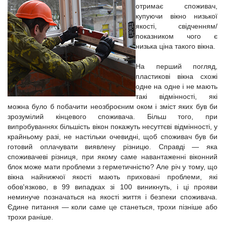
отримає споживач,
купуючи вікно низької
якості, свідченням/
показником чого є
низька ціна такого вікна.
На перший погляд,
пластикові вікна схожі
одне на одне і не мають
такі відмінності, які
можна було б побачити неозброєним оком і зміст яких був би
зрозумілий кінцевого споживача. Більш того, при
випробуваннях більшість вікон покажуть несуттєві відмінності, у
крайньому разі, не настільки очевидні, щоб споживач був би
готовий оплачувати виявлену різницю. Справді — яка
споживачеві різниця, при якому саме навантаженні віконний
блок може мати проблеми з герметичністю? Але річ у тому, що
вікна найнижчої якості мають приховані проблеми, які
обов'язково, в 99 випадках зі 100 виникнуть, і ці прояви
неминуче позначаться на якості життя і безпеки споживача.
Єдине питання — коли саме це станеться, трохи пізніше або
трохи раніше.