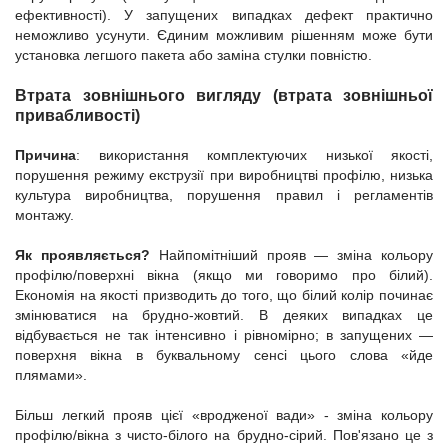
ефективності). У запущених випадках дефект практично
неможливо усунути. Єдиним можливим рішенням може бути
установка легшого пакета або заміна стулки повністю.
Втрата зовнішнього вигляду (втрата зовнішньої
привабливості)
Причина
: використання комплектуючих низької якості,
порушення режиму екструзії при виробництві профілю, низька
культура виробництва, порушення правил і регламентів
монтажу.
Як проявляється?
Найпомітніший прояв — зміна кольору
профілю/поверхні вікна (якщо ми говоримо про білий).
Економія на якості призводить до того, що білий колір починає
змінюватися на брудно-жовтий. В деяких випадках це
відбувається не так інтенсивно і рівномірно; в запущених —
поверхня вікна в буквальному сенсі цього слова «йде
плямами».
Більш легкий прояв цієї «вродженої вади» - зміна кольору
профілю/вікна з чисто-білого на брудно-сірий. Пов'язано це з