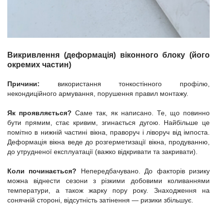
Викривлення (деформація) віконного блоку (його
окремих частин)
Причини:
використання тонкостінного профілю,
некондиційного армування, порушення правил монтажу.
Як проявляється?
Саме так, як написано. Те, що повинно
бути прямим, стає кривим, згинається дугою. Найбільше це
помітно в нижній частині вікна, праворуч і ліворуч від імпоста.
Деформація вікна веде до розгерметизації вікна, продуванню,
до утрудненої експлуатації (важко відкривати та закривати).
Коли починається?
Непередбачувано. До факторів ризику
можна віднести сезони з різкими добовими коливаннями
температури, а також жарку пору року. Знаходження на
сонячній стороні, відсутність затінення — ризики збільшує.