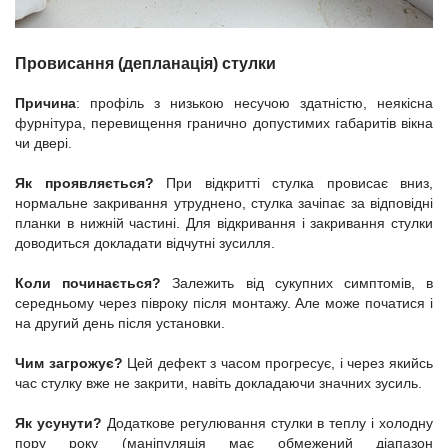
Провисання (депланація) стулки
Причина
: профіль з низькою несучою здатністю, неякісна
фурнітура, перевищення гранично допустимих габаритів вікна
чи двері.
Як проявляється?
При відкритті стулка провисає вниз,
нормальне закривання утруднено, стулка зачіпає за відповідні
планки в нижній частині. Для відкривання і закривання стулки
доводиться докладати відчутні зусилля.
Коли починається?
Залежить від сукупних симптомів, в
середньому через півроку після монтажу. Але може початися і
на другий день після установки.
Чим загрожує?
Цей дефект з часом прогресує, і через якийсь
час стулку вже не закрити, навіть докладаючи значних зусиль.
Як усунути?
Додаткове регулювання стулки в теплу і холодну
пору року (маніпуляція має обмежений діапазон