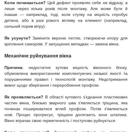
Коли починається?
Цей дефект проявляє себе не відразу, а
лише через кілька років після монтажу. Але може бути й
інакше — наприклад, тоді, коли стулку на міцність спробує
дитина, або в разі різкого впливу на елемент (наприклад,
сильний порив вітру).
Як усунути?
Замінити верхню петлю, створюючи опору для
кріплення саморізів. У запущених випадках — заміна вікна.
Механічне руйнування вікна
Причина
: недостатня кутова міцність віконного блоку,
обумовлена використанням комплектуючих низької якості та
порушеннями правил і технологій монтажу. Недотримання
вимог щодо зберігання і перероблення профілю.
Як проявляється?
В області кутового з'єднання пластикових
частин вікна, близько зварного шва з'являється тріщина, яка
починає поширюватися вглиб профілю. Потім з'являються
нові. Процес прогресує, тріщини досягають зони штапика.
Вікно втрачає свою герметичність і поступово руйнується.