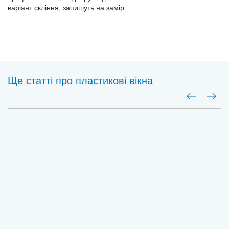
варіант скління, запишуть на замір.
Ще статті про пластиковi вiкна