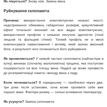
Як лікується?
Знову ніяк. Заміна вікна.
Руйнування склопакета
Причина:
використання комплектуючих низької якості,
недотримання обмежень габаритних розмірів, кумулятивний
ефект тотальної економії на всіх видах комплектуючих,
використання профілю з низькою несучою здатністю (тонкі
лицьові та фальцеві стінки). Тонкий профіль не в змозі
компенсувати навантаження і впливу, який зазнає віконний
блок, в результаті чого починається його руйнування.
Як проявляється?
У нижній частині склопакета (найчастіше в
кутку) виникає (спочатку малопомітна) тріщина, яка поступово
поширюється на всю площу вікна. Надалі це може призвести
до розгерметизації пакета і виходу вікна з ладу.
Коли починається?
В середньому — приблизно через два-
три роки після установки, хоча може проявити себе вже
першої зими. Фактори ризику — сильні коливання температур.
Як усунути?
Заміна склопакета.