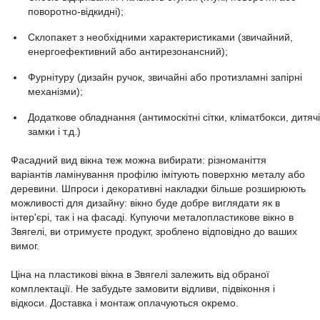
поворотно-відкидні);
Склопакет з необхідними характеристиками (звичайний,
енергоефективний або антирезонансний);
Фурнітуру (дизайн ручок, звичайні або протизламні запірні
механізми);
Додаткове обладнання (антимоскітні сітки, кліматбокси, дитячі
замки і т.д.)
Фасадний вид вікна теж можна вибирати: різноманіття
варіантів ламінування профілю імітують поверхню металу або
деревини. Шпроси і декоративні накладки більше розширюють
можливості для дизайну: вікно буде добре виглядати як в
інтер'єрі, так і на фасаді. Купуючи металопластикове вікно в
Звягелі, ви отримуєте продукт, зроблено відповідно до ваших
вимог.
Ціна на пластикові вікна в Звягелі залежить від обраної
комплектації. Не забудьте замовити відливи, підвіконня і
відкоси. Доставка і монтаж оплачуються окремо.