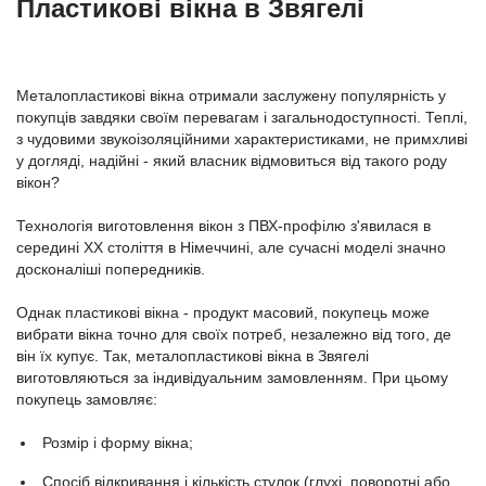
Пластикові вікна в Звягелі
Металопластикові вікна отримали заслужену популярність у
покупців завдяки своїм перевагам і загальнодоступності. Теплі,
з чудовими звукоізоляційними характеристиками, не примхливі
у догляді, надійні - який власник відмовиться від такого роду
вікон?
Технологія виготовлення вікон з ПВХ-профілю з'явилася в
середині ХХ століття в Німеччині, але сучасні моделі значно
досконаліші попередників.
Однак пластикові вікна - продукт масовий, покупець може
вибрати вікна точно для своїх потреб, незалежно від того, де
він їх купує. Так, металопластикові вікна в Звягелі
виготовляються за індивідуальним замовленням. При цьому
покупець замовляє:
Розмір і форму вікна;
Спосіб відкривання і кількість стулок (глухі, поворотні або