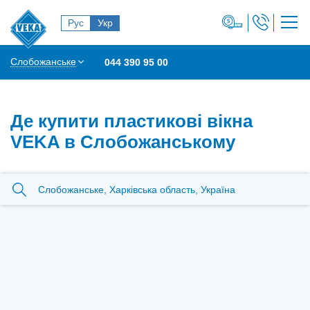
Рус
Укр
Слобожанське
044 390 95 00
Де купити пластикові вікна
VEKA в Слобожанському