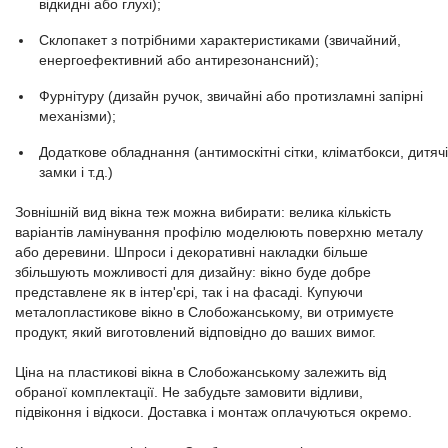
відкидні або глухі);
Склопакет з потрібними характеристиками (звичайний,
енергоефективний або антирезонансний);
Фурнітуру (дизайн ручок, звичайні або протизламні запірні
механізми);
Додаткове обладнання (антимоскітні сітки, кліматбокси, дитячі
замки і т.д.)
Зовнішній вид вікна теж можна вибирати: велика кількість
варіантів ламінування профілю моделюють поверхню металу
або деревини. Шпроси і декоративні накладки більше
збільшують можливості для дизайну: вікно буде добре
представлене як в інтер'єрі, так і на фасаді. Купуючи
металопластикове вікно в Слобожанському, ви отримуєте
продукт, який виготовлений відповідно до ваших вимог.
Ціна на пластикові вікна в Слобожанському залежить від
обраної комплектації. Не забудьте замовити відливи,
підвіконня і відкоси. Доставка і монтаж оплачуються окремо.