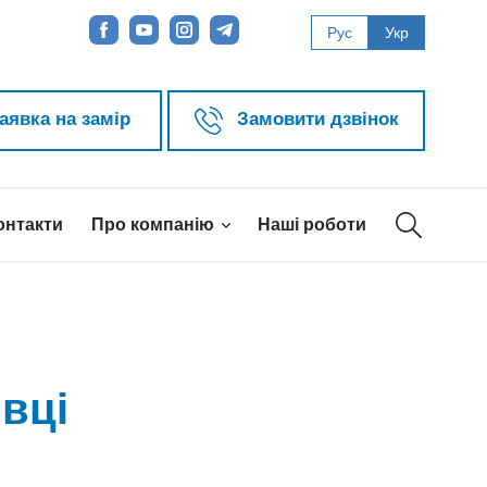
Рус
Укр
аявка на замір
Замовити дзвінок
онтакти
Про компанію
Наші роботи
iвці