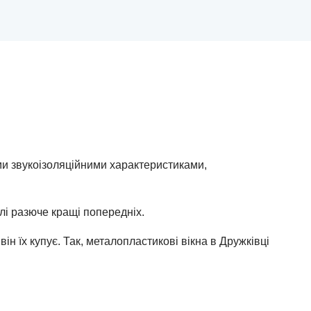
ими звукоізоляційними характеристиками,
лі разюче кращі попередніх.
ін їх купує. Так, металопластикові вікна в Дружкiвці