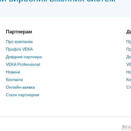
Партнерам
Д
Про компанію
Пр
Профілі VEKA
Пр
Довідник партнера
До
VEKA Professional
VE
Новини
Н
Контакти
Ко
Онлайн-заявка
Ст
Стати партнером
Усі 