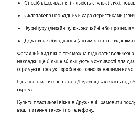
Спосіб відкривання і кількість стулок (глухі, пово
Склопакет з необхідними характеристиками (зви
Фурнітуру (дизайн ручок, звичайні або протизламн
Додаткове обладнання (антимоскітні сітки, кліматбо
Фасадний вид вікна теж можна підібрати: величезна
накладки ще більше збільшують можливості для дизайн
отримуєте продукт, зроблено точно за вашими вимо
Ціна на пластикові вікна в Дружкiвці залежить від о
окремо.
Купити пластикові вікна в Дружкiвці і замовити посл
ваші питання також і по телефону.