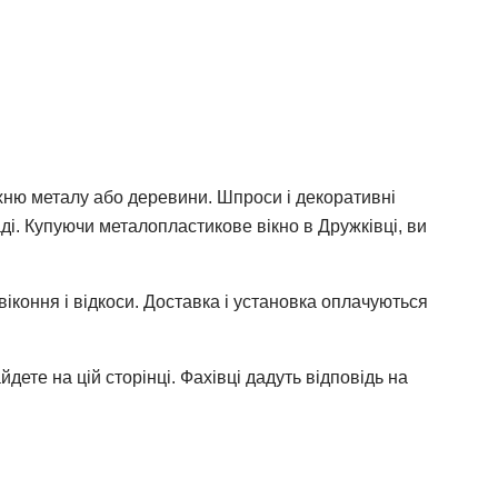
хню металу або деревини. Шпроси і декоративні
аді. Купуючи металопластикове вікно в Дружкiвці, ви
віконня і відкоси. Доставка і установка оплачуються
дете на цій сторінці. Фахівці дадуть відповідь на