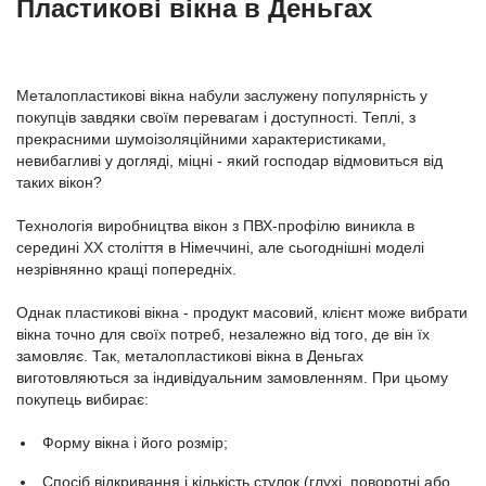
Пластикові вікна в Деньгах
Металопластикові вікна набули заслужену популярність у
покупців завдяки своїм перевагам і доступності. Теплі, з
прекрасними шумоізоляційними характеристиками,
невибагливі у догляді, міцні - який господар відмовиться від
таких вікон?
Технологія виробництва вікон з ПВХ-профілю виникла в
середині ХХ століття в Німеччині, але сьогоднішні моделі
незрівнянно кращі попередніх.
Однак пластикові вікна - продукт масовий, клієнт може вибрати
вікна точно для своїх потреб, незалежно від того, де він їх
замовляє. Так, металопластикові вікна в Деньгах
виготовляються за індивідуальним замовленням. При цьому
покупець вибирає:
Форму вікна і його розмір;
Спосіб відкривання і кількість стулок (глухі, поворотні або