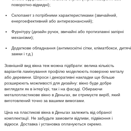
поворотно-відкидні);
Склопакет з потрібними характеристиками (звичайний,
енергоефективний або антирезонансний);
Фурнітуру (дизайн ручок, звичайні або протизламні запірні
механізми);
Додаткове обладнання (антимоскітні сітки, кліматбокси, дитячі
замки і т.д.)
Зовнішній вид вікна теж можна підібрати: велика кількість
варіантів ламінування профілю моделюють поверхню металу
або деревини. Шпроси і декоративні накладки ще більше
розширюють можливості для дизайну: вікно буде добре
виглядати як в інтер'єрі, так і на фасаді. Обираючи
металопластикове вікно в Деньгах, ви отримуєте виріб, який
виготовлений точно за вашими вимогами.
Ціна на пластикові вікна в Деньгах залежить від обраної
комплектації. Не забудьте замовити відливи, підвіконня і
відкоси. Доставка і установка оплачуються окремо.