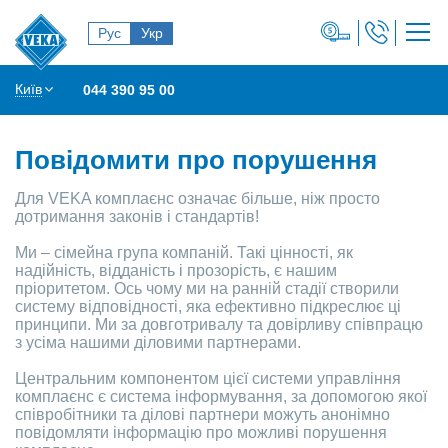
Рус
Укр
Київ
044 390 95 00
Повідомити про порушення
Для VEKA комплаєнс означає більше, ніж просто
дотримання законів і стандартів!
Ми – сімейна група компаній. Такі цінності, як
надійність, відданість і прозорість, є нашим
пріоритетом. Ось чому ми на ранній стадії створили
систему відповідності, яка ефективно підкреслює ці
принципи. Ми за довготривалу та довірливу співпрацю
з усіма нашими діловими партнерами.
Центральним компонентом цієї системи управління
комплаєнс є система інформування, за допомогою якої
співробітники та ділові партнери можуть анонімно
повідомляти інформацію про можливі порушення