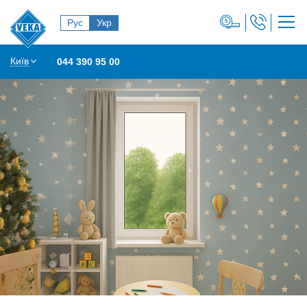
Рус
Укр
Київ
044 390 95 00