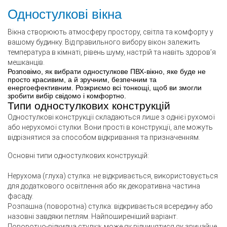
Одностулкові вікна
Вікна створюють атмосферу простору, світла та комфорту у
вашому будинку. Від правильного вибору вікон залежить
температура в кімнаті, рівень шуму, настрій та навіть здоров’я
мешканців.
Розповімо, як вибрати одностулкове
ПВХ-вікно
, яке буде не
просто красивим, а й зручним, безпечним та
енергоефективним. Розкриємо всі тонкощі, щоб ви змогли
зробити вибір свідомо і комфортно.
Типи одностулкових конструкцій
Одностулкові конструкції складаються лише з однієї рухомої
або нерухомої стулки. Вони прості в конструкції, але можуть
відрізнятися за способом відкривання та призначенням.
Основні типи одностулкових конструкцій:
Нерухома (глуха) стулка: не відкривається, використовується
для додаткового освітлення або як декоративна частина
фасаду.
Розпашна (поворотна) стулка: відкривається всередину або
назовні завдяки петлям. Найпоширеніший варіант.
Поворотно-відкидна стулка: може як відчинятися як звичайне