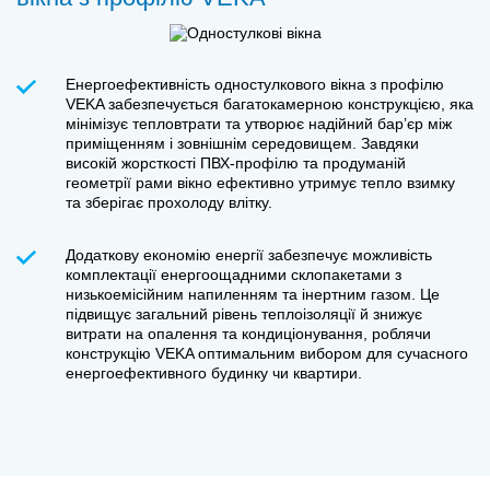
Енергоефективність одностулкового вікна з профілю
VEKA забезпечується багатокамерною конструкцією, яка
мінімізує тепловтрати та утворює надійний бар’єр між
приміщенням і зовнішнім середовищем. Завдяки
високій жорсткості ПВХ-профілю та продуманій
геометрії рами вікно ефективно утримує тепло взимку
та зберігає прохолоду влітку.
Додаткову економію енергії забезпечує можливість
комплектації енергоощадними склопакетами з
низькоемісійним напиленням та інертним газом. Це
підвищує загальний рівень теплоізоляції й знижує
витрати на опалення та кондиціонування, роблячи
конструкцію VEKA оптимальним вибором для сучасного
енергоефективного будинку чи квартири.