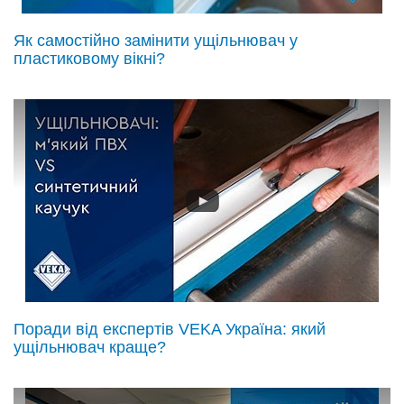
Як самостійно замінити ущільнювач у
пластиковому вікні?
Поради від експертів VEKA Україна: який
ущільнювач краще?