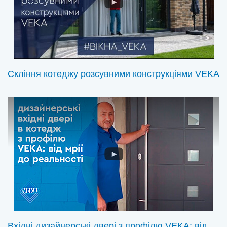
Скління котеджу розсувними конструкціями VEKA
Вхідні дизайнерські двері з профілю VEKA: від