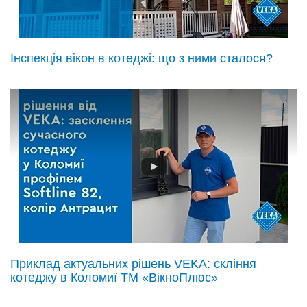
Інспекція вікон в котеджі: що з ними сталося?
Приклад актуальних рішень VEKA: скління
котеджу в Коломиї ТМ «ВікноПлюс»