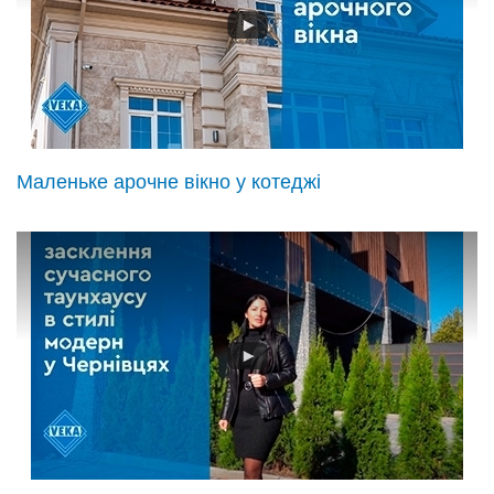
Маленьке арочне вікно у котеджі