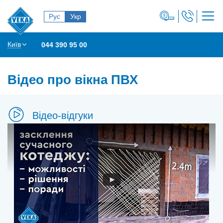
Рус
Укр
Київ
044 390 95 00
Відео про вікна ПВХ
Відео-відгуки