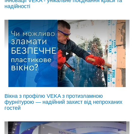
Інновації VEKA - унікальне поєднання краси та
надійності
Вікна з профілю VEKA з протизламною
фурнітурою — надійний захист від непроханих
гостей