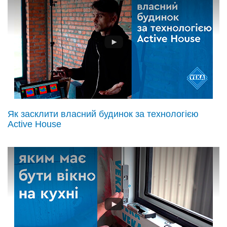
Як засклити власний будинок за технологією
Active House