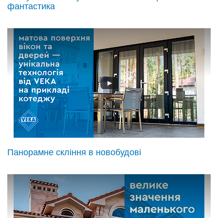
фантастика
Панорамне скління в новобудові