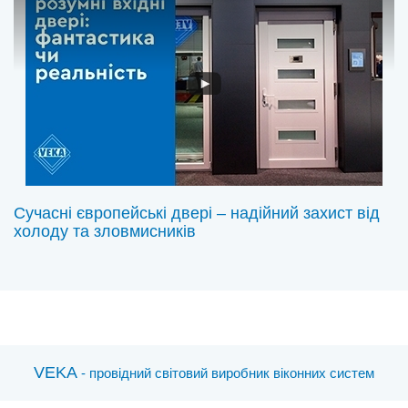
Сучасні європейські двері – надійний захист від
холоду та зловмисників
VEKA
- провідний світовий виробник віконних систем