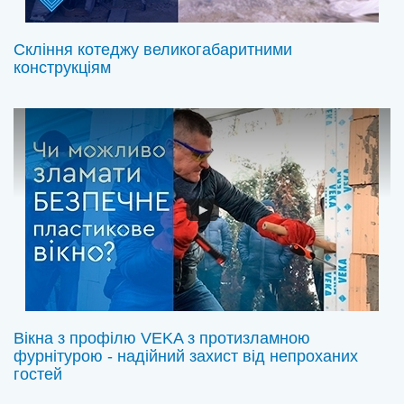
Скління котеджу великогабаритними
конструкціям
Вікна з профілю VEKA з протизламною
фурнітурою - надійний захист від непроханих
гостей