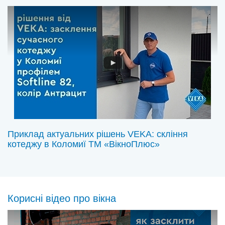
Приклад актуальних рішень VEKA: скління
котеджу в Коломиї ТМ «ВікноПлюс»
Корисні відео про вікна