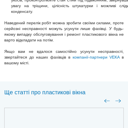
укосів, проконтролюйте стан стіни під підвіконням, звернувш
увагу на тріщини, цілісність штукатурки і можливі слід
конденсату.
Наведений перелік робіт можна зробити своїми силами, проте
серйозні несправності можуть усунути лише фахівці. У будь-
якому випадку обслуговування і ремонт пластикового вікна не
варто відкладати на потім.
Якщо вам не вдалося самостійно усунути несправності,
звертайтеся до наших фахівців в
компанії-партнери VEKA
в
вашому місті.
Ще статті про пластиковi вiкна