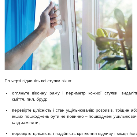
По черзі відчиніть всі стулки вікна:
огляньте віконну раму і периметр кожної стулки, видаліт
сміття, пил, бруд;
перевірте цілісність і стан ущільнювачів: розривів, тріщин аб
інших пошкоджень бути не повинно – пошкоджені ущільнювач
слід замінити;
перевірте цілісність і надійність кріплення відливу і місця йог