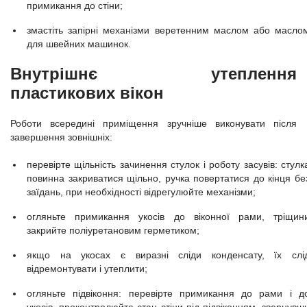
примикання до стіни;
змастіть запірні механізми веретенним маслом або масло
для швейних машинок.
Внутрішнє утеплення
пластикових вікон
Роботи всередині приміщення зручніше виконувати після
завершення зовнішніх:
перевірте щільність зачинення стулок і роботу засувів: стулк
повинна закриватися щільно, ручка повертатися до кінця бе
заїдань, при необхідності відрегулюйте механізми;
огляньте примикання укосів до віконної рами, тріщин
закрийте поліуретановим герметиком;
якщо на укосах є виразні сліди конденсату, їх слі
відремонтувати і утеплити;
огляньте підвіконня: перевірте примикання до рами і д