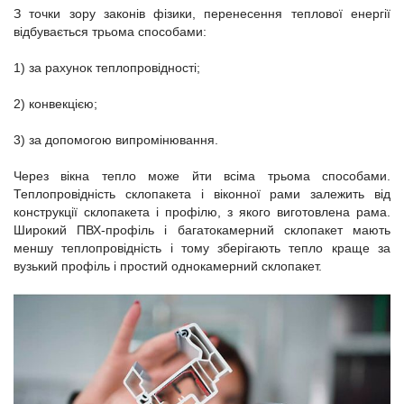
З точки зору законів фізики, перенесення теплової енергії
відбувається трьома способами:
1) за рахунок теплопровідності;
2) конвекцією;
3) за допомогою випромінювання.
Через вікна тепло може йти всіма трьома способами.
Теплопровідність склопакета і віконної рами залежить від
конструкції склопакета і профілю, з якого виготовлена ​​рама.
Широкий ПВХ-профіль і багатокамерний склопакет мають
меншу теплопровідність і тому зберігають тепло краще за
вузький профіль і простий однокамерний склопакет.