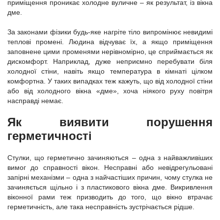
приміщення проникає холодне вуличне – як результат, із вікна
дме.
За законами фізики будь-яке нагріте тіло випромінює невидимі
теплові промені. Людина відчуває їх, а якщо приміщення
заповнене цими променями нерівномірно, це сприймається як
дискомфорт. Наприклад, дуже неприємно перебувати біля
холодної стіни, навіть якщо температура в кімнаті цілком
комфортна. У таких випадках теж кажуть, що від холодної стіни
або від холодного вікна «дме», хоча ніякого руху повітря
насправді немає.
Як виявити порушення
герметичності
Стулки, що герметично зачиняються – одна з найважливіших
вимог до справності вікон. Несправні або невідрегульовані
запірні механізми – одна з найчастіших причин, чому стулка не
зачиняється щільно і з пластикового вікна дме. Викривлення
віконної рами теж призводить до того, що вікно втрачає
герметичність, але така несправність зустрічається рідше.