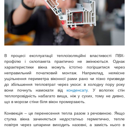
В процесі експлуатації теплоізоляційні властивості ПВХ-
профілю і склопакета практично не змінюються. Однак
характеристики вікна можуть істотно погіршитися через
неправильний початковий монтаж. Наприклад, неякісне
ущільнення периметра віконної рами рано чи пізно призведе
до збільшення тепловтрат через укоси: в холодну пору року
вони почнуть намокати від
конденсату
. У вологих стін
теплопровідність набагато вища, ніж у сухих, тому не дивно,
що в морози стіни біля вікон промерзають.
Конвекція – це перенесення тепла разом з речовиною. Якщо
стулка вікна зачиняється недостатньо герметично, тепле
повітря через шпарини виходить назовні, а замість нього в