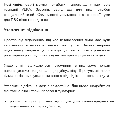
Нові ущільнювачі можна придбати, наприклад, у партнерів
компанії VEKA. Зверніть увагу, що для них потрібен
спеціальний клей. Самоклеючі ущільнювачі зі спіненої гуми
для ПВХ-вікон не годяться.
Утеплення підвіконня
Простір під підвіконням під час встановлення вікна має бути
заповнений монтажною піною без пустот. Велика ширина
підвіконня ускладнює цю операцію, до того ж проконтролювати
рівномірний розподіл піни у вузькому просторі дуже складно.
Якщо в піні залишаються порожнини, в них може почати
накопичуватися конденсат, що руйнує піну. В результаті через
кілька років після установки вікна з-під підвіконня починає дути.
Утеплити підвіконня можна самостійно. Для цього знадобиться
монтажна піна і трохи гіпсової штукатурки:
розчистіть простір стіни від штукатурки безпосередньо пі
підвіконням на ширину 2-3 см;