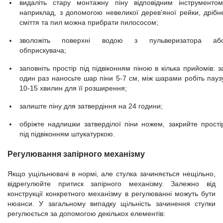
видаліть стару монтажну піну відповідним інструментом
наприклад, з допомогою невеликої дерев'яної рейки, дрібн
сміття та пил можна прибрати пилососом;
зволожіть поверхні водою з пульверизатора аб
обприскувача;
заповніть простір під підвіконням піною в кілька прийомів: з
один раз наносьте шар піни 5-7 см, між шарами робіть пауз
10-15 хвилин для її розширення;
залиште піну для затвердіння на 24 години;
обріжте надлишки затверділої піни ножем, закрийте прості
під підвіконням штукатуркою.
Регулювання запірного механізму
Якщо ущільнювачі в нормі, але стулка зачиняється нещільно,
відрегулюйте притиск запірного механізму. Залежно від
конструкції конкретного механізму в регулюванні можуть бути
нюанси. У загальному випадку щільність зачинення стулки
регулюється за допомогою декількох елементів: