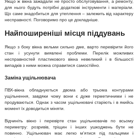
Якщо ж вікна зажадали не просто обслуговування, а ремонту,
для нього будуть потрібні додаткові інструменти і матеріали.
Що саме знадобиться для утеплення – залежить від характеру
несправності. Поговоримо про це докладніше.
Найпоширеніші місця піддувань
Якщо з боку вікна вельми сильно дме, варто перевірити його
стан і усунути виявлені проблеми. Перелік можливих
несправностей пластикового вікна невеликий і в більшості
випадків з ними можна справитися самостійно.
Заміна ущільнювача
ПВХ-вікна обладнуються двома або трьома контурами
ущільнення, завдяки чому вони є дуже герметичними і не
продуваються. Однак з часом ущільнювачі старіють і в якийсь
момент їх доводиться міняти.
Відчиніть вікно і перевірте стан ущільнювачів по всьому
периметру: розривів, тріщин і інших ушкоджень бути не
повинно. Ущільнювач має легко м'ятися під пальцями і