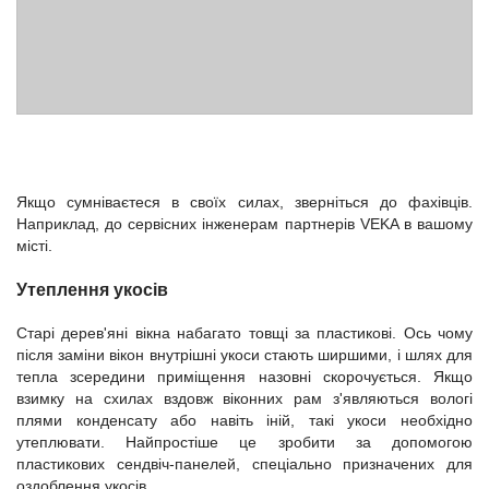
Якщо сумніваєтеся в своїх силах, зверніться до фахівців.
Наприклад, до сервісних інженерам партнерів VEKA в вашому
місті.
Утеплення укосів
Старі дерев'яні вікна набагато товщі за пластикові. Ось чому
після заміни вікон внутрішні укоси стають ширшими, і шлях для
тепла зсередини приміщення назовні скорочується. Якщо
взимку на схилах вздовж віконних рам з'являються вологі
плями конденсату або навіть іній, такі укоси необхідно
утеплювати. Найпростіше це зробити за допомогою
пластикових сендвіч-панелей, спеціально призначених для
оздоблення укосів.