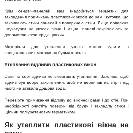
Крім сендвіч-панелей, вам знадобиться герметик для
закладення примикань пластикових укосів до рам і куточки, що
закривають стики панелей з поверхнею стіни. Якщо поверхня
штукатурки на укосах рівна і міцна, панелі закріплюють за
допомогою клею «рідкі цвяхи».
Матеріали для утеплення укосів можна купити в
спеціалізованих магазинах будматеріалів.
Утеплення відливів пластикових вікон
Самі по собі відливи не вимагають утеплення. Важливо, щоб
відлив був добре закріплений, щоб не деренчав на вітрі і під
нього не затікала дощова вода.
Перевірте примикання відливу до віконної рами і до стін. При
необхідності очистіть поверхні від бруду і закладіть стики і
щілини поліуретановим герметиком.
Як утеплити пластикові вікна на