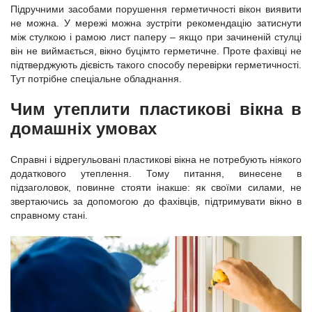
Підручними засобами порушення герметичності вікон виявити
не можна. У мережі можна зустріти рекомендацію затиснути
між стулкою і рамою лист паперу – якщо при зачиненій стулці
він не виймається, вікно буцімто герметичне. Проте фахівці не
підтверджують дієвість такого способу перевірки герметичності.
Тут потрібне спеціальне обладнання.
Чим утеплити пластикові вікна в
домашніх умовах
Справні і відрегульовані пластикові вікна не потребують ніякого
додаткового утеплення. Тому питання, винесене в
підзаголовок, повинне стояти інакше: як своїми силами, не
звертаючись за допомогою до фахівців, підтримувати вікно в
справному стані.