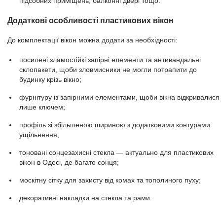
підсобних приміщень, балконні двері тощо.
Додаткові особливості пластикових вікон
До комплектації вікон можна додати за необхідності:
посилені зламостійкі запірні елементи та антивандальні
склопакети, щоби зловмисники не могли потрапити до
будинку крізь вікно;
фурнітуру із запірними елементами, щоби вікна відкривалися
лише ключем;
профіль зі збільшеною шириною з додатковими контурами
ущільнення;
тоновані сонцезахисні стекла — актуально для пластикових
вікон в Одесі, де багато сонця;
москітну сітку для захисту від комах та тополиного пуху;
декоративні накладки на стекла та рами.