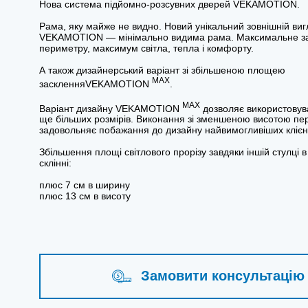
Нова система підйомно-розсувних дверей VEKAMOTION.
Рама, яку майже не видно. Новий унікальний зовнішній виг
VEKAMOTION — мінімально видима рама. Максимальне за
периметру, максимум світла, тепла і комфорту.
А також дизайнерський варіант зі збільшеною площею
MAX
заскленняVEKAMOTION
.
MAX
Варіант дизайну VEKAMOTION
дозволяє використовув
ще більших розмірів. Виконання зі зменшеною висотою пе
задовольняє побажання до дизайну найвимогливіших клієнт
Збільшення площі світлового прорізу завдяки іншій стулці 
склінні:
плюс 7 см в ширину
плюс 13 см в висоту
Замовити консультацію