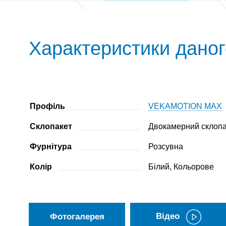
Характеристики даног
Профіль
VEKAMOTION MAX
Склопакет
Двокамерний склопа
Фурнітура
Розсувна
Колір
Білий, Кольорове
Відео
Фотогалерея