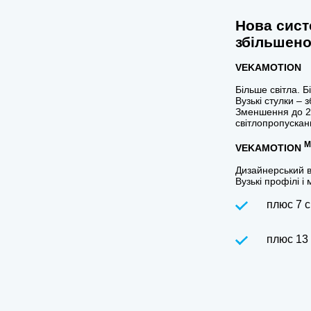
Нова сист
збільшен
VEKAMOTION
Більше світла. 
Вузькі стулки – 
Зменшення до 20
світлопропускан
M
VEKAMOTION
Дизайнерський в
Вузькі профілі 
плюс 7 
плюс 13 