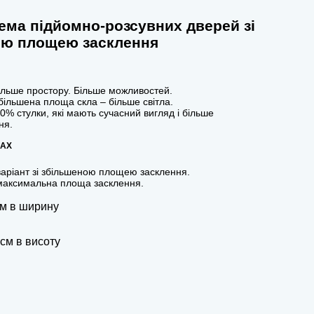
ема підйомно-розсувних дверей зі
ою площею засклення
Більше простору. Більше можливостей.
збільшена площа скла – більше світла.
% стулки, які мають сучасний вигляд і більше
ня.
AX
аріант зі збільшеною площею засклення.
і максимальна площа засклення.
см в ширину
см в висоту