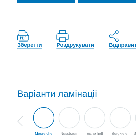
Зберегти
Роздрукувати
Відправи
Варіанти ламінації
Mooreiche
Nussbaum
Eiche hell
Bergkiefer
S