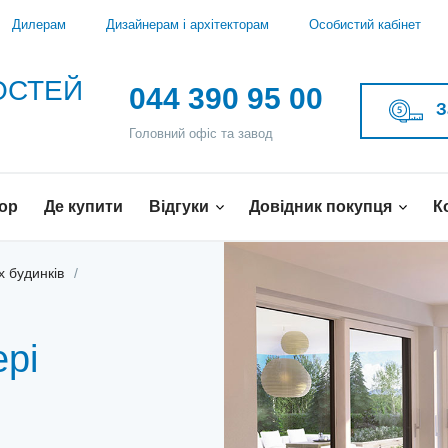
Дилерам
Дизайнерам і архітекторам
Особистий кабінет
ВОСТЕЙ
044 390 95 00
З
Головний офіс та завод
ор
Де купити
Відгуки
Довідник покупця
К
х будинків
ері