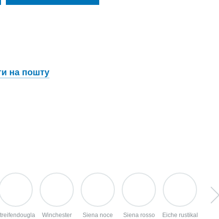
ти на пошту
treifendougla
Winchester
Siena noce
Siena rosso
Eiche rustikal
Sheff