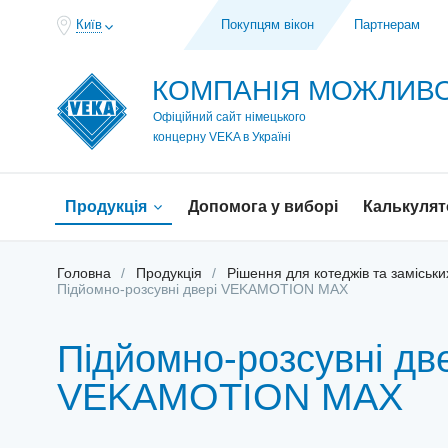
Київ
Покупцям вікон
Партнерам
КОМПАНІЯ МОЖЛИ
Офіційний сайт німецького
концерну VEKA в Україні
Продукція
Допомога у виборі
Калькулят
Головна
Продукція
Рішення для котеджів та заміськи
Підйомно-розсувні двері VEKAMOTION MAХ
Підйомно-розсувні дв
VEKAMOTION MAХ