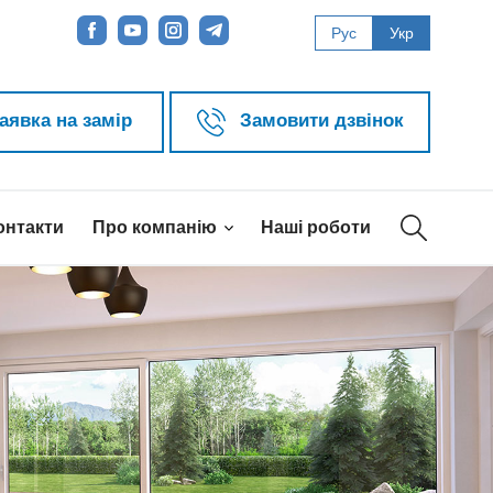
Рус
Укр
аявка на замір
Замовити дзвінок
онтакти
Про компанію
Наші роботи