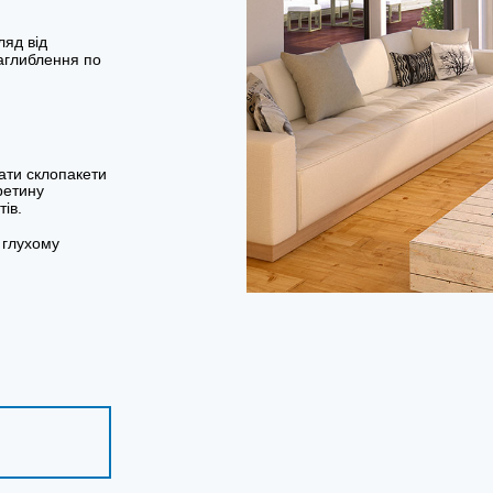
ляд від
глиблення по
ати склопакети
ретину
ів.
в глухому