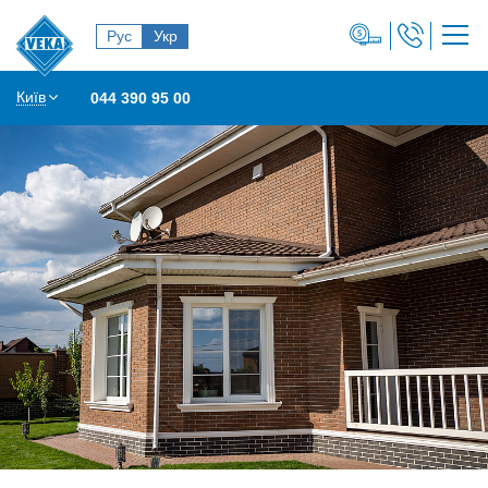
Рус
Укр
Київ
044 390 95 00