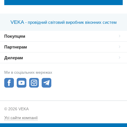
будинок для постійного проживання, або плануєте приїжджати
до котеджу взимку, доведеться витратити трохи більше грошей,
але вибрати ширший профіль і двокамерний
енергозберігаючий склопакет. У будинку з такими
VEKA
- провідний світовий виробник віконних систем
пластиковими вікнами можна не боятися навіть сильних
морозів і не переплачувати за опалення.
Покупцям
Як захистити вікна для котеджів і
Партнерам
будинків від злому
Дилерам
У заміських будинках проблема захисту від злодіїв є особливо
актуальною. Оптимальне рішення для забезпечення безпеки
Ми в соціальних мережах
— одночасне встановлення охоронної сигналізації і
зламостійких вікон
.
Партнери компанії VEKA пропонують для скління заміських
будинків вікна, в яких:
© 2026 VEKA
використовується міцний ПВХ-профіль класу А, армований
сталевими вставками;
Усі сайти компанії
склопакет виготовлений із загартованого скла або з
Політика конфиденційності