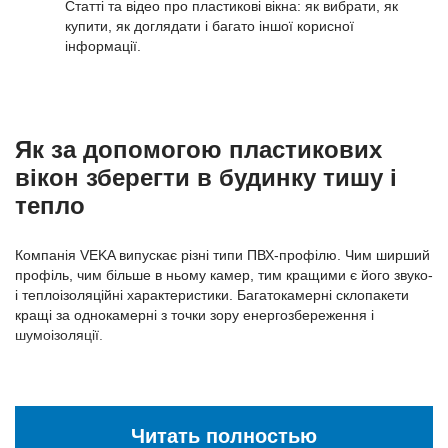
Статті та відео про пластиковi вікна: як вибрати, як
купити, як доглядати і багато іншої корисної
інформації.
Як за допомогою пластикових
вікон зберегти в будинку тишу і
тепло
Компанія VEKA випускає різні типи ПВХ-профілю. Чим ширший
профіль, чим більше в ньому камер, тим кращими є його звуко-
і теплоізоляційні характеристики. Багатокамерні склопакети
кращі за однокамерні з точки зору енергозбереження і
шумоізоляції.
Вибираючи пластикові вікна для заміського будинку, шукайте
оптимальне поєднання характеристик вікна і його ціни. Для
літньої дачі підійдуть вікна з недорогого трикамерного профілю
Читать полностью
з простим однокамерним склопакетом. Якщо ж ви будуєте