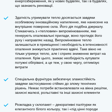
енергозбереження, як у нових будівлях, так і в будівлях,
що зазнають реновації.
Здатність утримувати тепло досягається завдяки
особливому інноваційному напиленню, яке нанесене на
внутрішню поверхню скла. Його дія подібна дзеркалу.
Стикаючись з «тепловим» випромінюванням, яке
генерують опалювальні прилади, воно протидіє його
руху і направляє назад. Випромінюване тепло
залишається в приміщенні і необхідність в інтенсивності
опалення знижується практично вдвічі. Таке вікно не
тільки утримує тепло, але і сприяє зниженню витрат на
опалення. Крім цього, зникає необхідність купувати
потужні обігрівачі, а це теж, у свою чергу, оптимізує
витрати
Спеціальна фурнітура забезпечує зламостійкість
завдяки застосуванню стійких до злому технічних
рішень. Немає потреби встановлювати на вікна решітки,
захисні жалюзі, рольставні та інші захисні елементи
Розкладка у склопакет – декоративні палітурки як
елегантного білого кольору, так і «під цінні породи