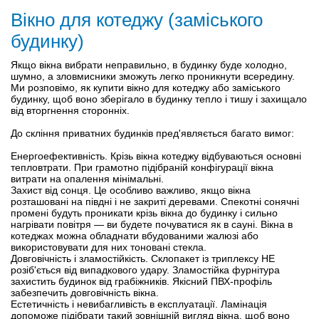
Вікно для котеджу (заміського
будинку)
Якщо вікна вибрати неправильно, в будинку буде холодно,
шумно, а зловмисники зможуть легко проникнути всередину.
Ми розповімо, як купити вікно для котеджу або заміського
будинку, щоб воно зберігало в будинку тепло і тишу і захищало
від вторгнення сторонніх.
До скління приватних будинків пред'являється багато вимог:
Енергоефективність. Крізь вікна котеджу відбуваються основні
тепловтрати. При грамотно підібраній конфігурації вікна
витрати на опалення мінімальні.
Захист від сонця. Це особливо важливо, якщо вікна
розташовані на півдні і не закриті деревами. Спекотні сонячні
промені будуть проникати крізь вікна до будинку і сильно
нагрівати повітря — ви будете почуватися як в сауні. Вікна в
котеджах можна обладнати вбудованими жалюзі або
використовувати для них тоновані стекла.
Довговічність і зламостійкість. Склопакет із триплексу НЕ
розіб'ється від випадкового удару. Зламостійка фурнітура
захистить будинок від грабіжників. Якісний ПВХ-профіль
забезпечить довговічність вікна.
Естетичність і невибагливість в експлуатації. Ламінація
допоможе підібрати такий зовнішній вигляд вікна, щоб воно