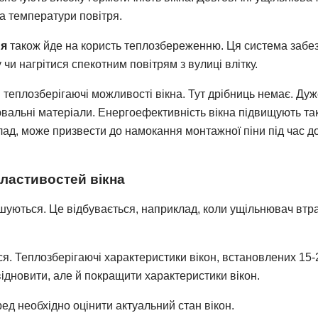
та температури повітря.
ня
також йде на користь теплозбереженню. Ця система забез
чи нагрітися спекотним повітрям з вулиці влітку.
і теплозберігаючі можливості вікна. Тут дрібниць немає. Ду
вальні матеріали. Енергоефективність вікна підвищують так
д, може призвести до намокання монтажної піни під час дощ
ластивостей вікна
ршуються. Це відбувається, наприклад, коли ущільнювач втрач
ся. Теплозберігаючі характеристики вікон, встановлених 15-2
дновити, але й покращити характеристики вікон.
д необхідно оцінити актуальний стан вікон.