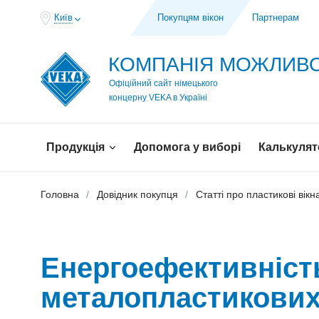
Київ
Покупцям вікон
Партнерам
КОМПАНІЯ МОЖЛИ
Офіційний сайт німецького
концерну VEKA в Україні
Продукція
Допомога у виборі
Калькулят
Головна
Довідник покупця
Статті про пластикові вікн
Енергоефективність
металопластикових