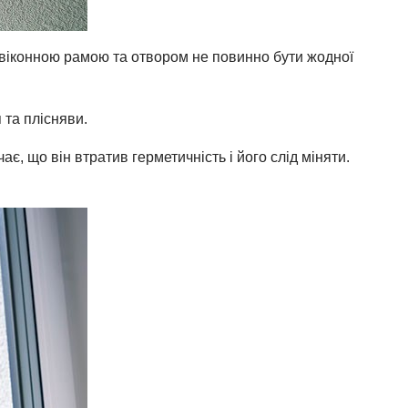
 віконною рамою та отвором не повинно бути жодної
 та плісняви.
є, що він втратив герметичність і його слід міняти.