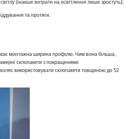
ітлу (інакше витрати на освітлення лише зростуть);
іддування та протяги.
 має монтажна ширина профілю. Чим вона більша,
камерні склопакети з покращеними
зволяє використовувати склопакети товщиною до 52