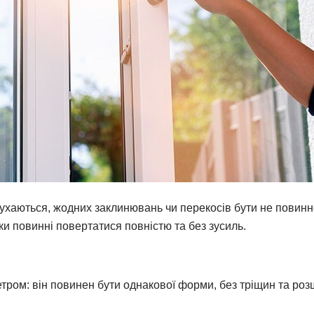
рухаються, жодних заклинювань чи перекосів бути не повинн
ки повинні повертатися повністю та без зусиль.
тром: він повинен бути однакової форми, без тріщин та ро