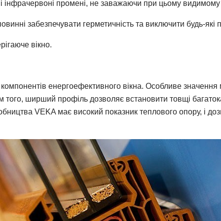
 інфрачервоні промені, не заважаючи при цьому видимому св
овинні забезпечувати герметичність та виключити будь-які п
рігаюче вікно.
 компонентів енергоефективного вікна. Особливе значення
ім того, ширший профіль дозволяє встановити товщі багато
бництва VEKA має високий показник теплового опору, і до