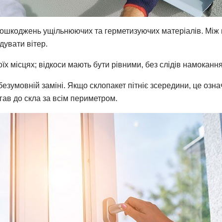
пошкоджень ущільнюючих та герметизуючих матеріалів. Між
дувати вітер.
їх місцях; відкоси мають бути рівними, без слідів намокання
езумовній заміні. Якщо склопакет пітніє зсередини, це означа
ав до скла за всім периметром.