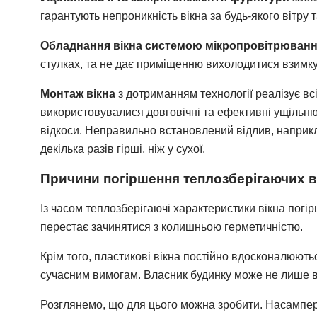
гарантують непроникність вікна за будь-якого вітру 
Обладнання вікна системою мікропровітрюван
стулках, та не дає приміщенню вихолодитися взимку 
Монтаж вікна
з дотриманням технології реалізує вс
використовувалися довговічні та ефективні ущільню
відкоси. Неправильно встановлений відлив, наприкла
декілька разів гірші, ніж у сухої.
Причини погіршення теплозберігаючих в
Із часом теплозберігаючі характеристики вікна погі
перестає зачинятися з колишньою герметичністю.
Крім того, пластикові вікна постійно вдосконалюють
сучасним вимогам. Власник будинку може не лише ві
Розглянемо, що для цього можна зробити. Насампере