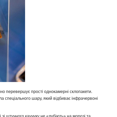
но перевершує прості однокамерні склопакети.
ла спеціального шару, який відбиває інфрачервоні
 зі штучного каучуку не «дубіють» на морозі та