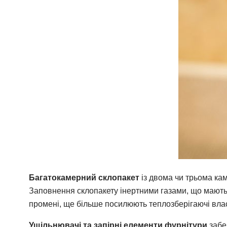
Багатокамерний склопакет
із двома чи трьома ка
Заповнення склопакету інертними газами, що мають 
промені, ще більше посилюють теплозберігаючі влас
Ущільнювачі та запірні елементи фурнітури
забез