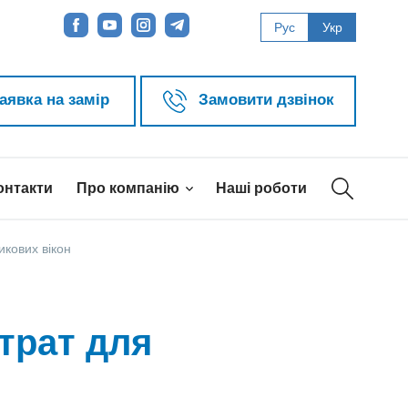
Рус
Укр
аявка на замір
Замовити дзвінок
онтакти
Про компанію
Наші роботи
икових вікон
трат для