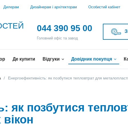
Дилерам
Дизайнерам і архітекторам
Особистий кабінет
ВОСТЕЙ
044 390 95 00
З
Головний офіс та завод
ор
Де купити
Відгуки
Довідник покупця
К
а
Енергоефективність: як позбутися тепловтрат для металопласт
: як позбутися теплов
 вікон