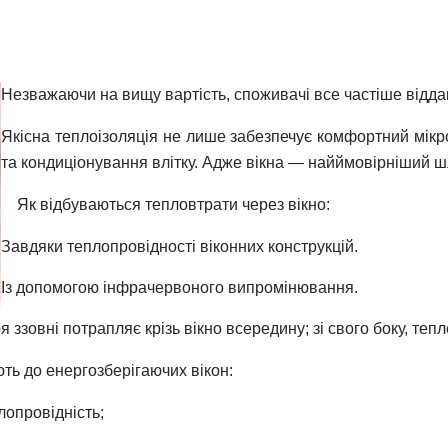
Незважаючи на вищу вартість, споживачі все частіше відд
Якісна теплоізоляція не лише забезпечує комфортний мікро
та кондиціонування влітку. Адже вікна — найймовірніший ш
Як відбуваються тепловтрати через вікно:
Завдяки теплопровідності віконних конструкцій.
Із допомогою інфрачервоного випромінювання.
 ззовні потрапляє крізь вікно всередину; зі свого боку, тепл
ть до енергозберігаючих вікон:
лопровідність;