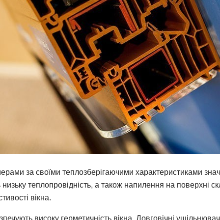
мерами за своїми теплозберігаючими характеристиками знач
низьку теплопровідність, а також напилення на поверхні ск
тивості вікна.
печують високу герметичність вікна. Довговічні ущільнювачі