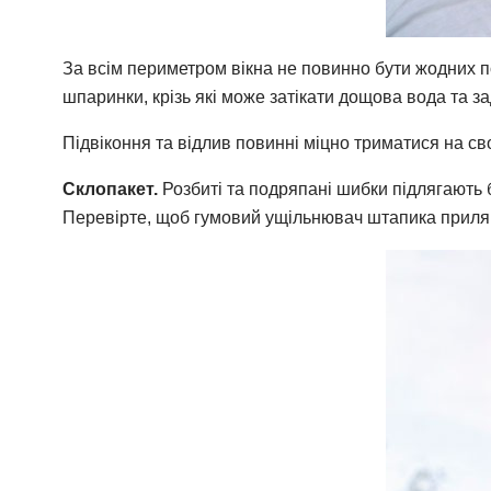
За всім периметром вікна не повинно бути жодних 
шпаринки, крізь які може затікати дощова вода та за
Підвіконня та відлив повинні міцно триматися на сво
Склопакет.
Розбиті та подряпані шибки підлягають б
Перевірте, щоб гумовий ущільнювач штапика приляг