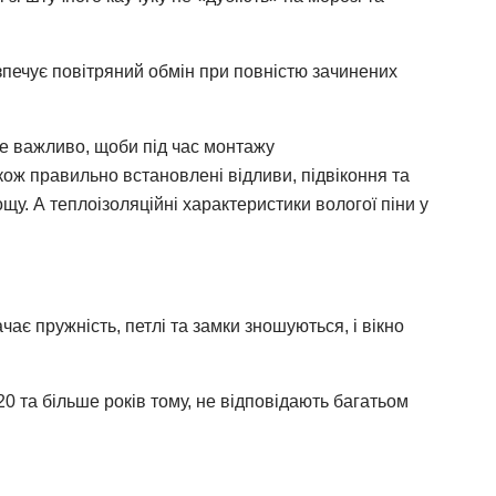
печує повітряний обмін при повністю зачинених
же важливо, щоби під час монтажу
ож правильно встановлені відливи, підвіконня та
у. А теплоізоляційні характеристики вологої піни у
ає пружність, петлі та замки зношуються, і вікно
0 та більше років тому, не відповідають багатьом