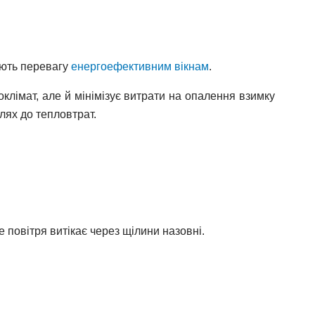
ають перевагу
енергоефективним вікнам
.
клімат, але й мінімізує витрати на опалення взимку
лях до тепловтрат.
е повітря витікає через щілини назовні.