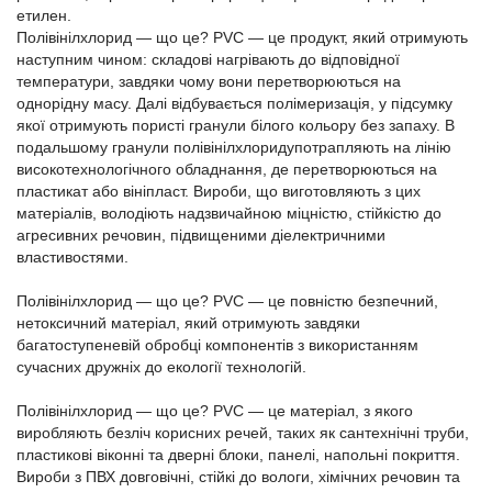
етилен.
Полівінілхлорид — що це? PVC — це продукт, який отримують
наступним чином: складові нагрівають до відповідної
температури, завдяки чому вони перетворюються на
однорідну масу. Далі відбувається полімеризація, у підсумку
якої отримують пористі гранули білого кольору без запаху. В
подальшому гранули
полівінілхлоридупотрапляють на лінію
високотехнологічного обладнання, де перетворюються на
пластикат або вініпласт. Вироби, що виготовляють з цих
матеріалів, володіють надзвичайною міцністю, стійкістю до
агресивних речовин, підвищеними діелектричними
властивостями.
Полівінілхлорид — що це? PVC — це повністю безпечний,
нетоксичний матеріал, який отримують завдяки
багатоступеневій обробці компонентів з використанням
сучасних дружніх до екології технологій.
Полівінілхлорид — що це? PVC — це матеріал, з якого
виробляють безліч корисних речей, таких як сантехнічні труби,
пластикові віконні та дверні блоки, панелі, напольні покриття.
Вироби з ПВХ довговічні, стійкі до вологи, хімічних речовин та