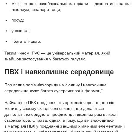
м'які і жорсткі оздоблювальні матеріали — декоративні панелі
лінолеум, шпалери тощо;
посуд;
упаковка;
і багато іншого.
Таким чином, PVC — це універсальний матеріал, який
знайшов застосування у багатьох галузях.
ПВХ і навколишнє середовище
Про вплив полівінілхлориду на людину і навколишнє
середовище дуже багато суперечливої ​​інформації.
Найчастіше ПВХ пред'являють претензії через те, що він
містить у своєму складі солі свинцю, що додаються
до
полівінілхлоридного профілю для віконних рам в якості
стабілізатора. Справа, однак, в тому, що він знаходиться
в матеріалі ПВХ у поєднанні з іншими хімічними елементами і