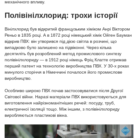
механічного впливу.
Полівінілхлорид: трохи історії
Вінілхлорид був відкритий французьким хіміком Анрі Віктором
Реньо в 1835 році. А в 1872 році німецький хімік Ойген Бауман
відкрив ПВХ: він утворився під дією світла в розчині, що
випадково було залишено на підвіконні. Через кілька
десятиліть був розроблений метод промислового синтезу
полівінілхлориду — в 1912 році німець Фріц Клатте отримав
перший патент на технологію виробництва ПВХ. У 30-х роках
минулого сторіччя в Німеччині почалося його промислове
виробництво.
Особливо широко ПВХ почав застосовуватися після Другої
Світової війни. Наразі матеріали ПВХ використовуються для
виготовлення найрізноманітніших речей: посуду, труб,
електричної ізоляції тощо. Між іншим, з полівінілхлориду
виробляються пластикові вікна.