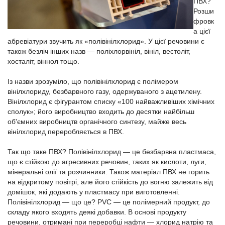
ПВХ?
Розши
фровк
а цієї
абревіатури звучить як «полівінілхлорид». У цієї речовини є
також безліч інших назв — поліхлорвініл, вініл, вестоліт,
хосталіт, віннол тощо.
Із назви зрозуміло, що полівінілхлорид є полімером
вінілхлориду, безбарвного газу, одержуваного з ацетилену.
Вінілхлорид є фігурантом списку «100 найважливіших хімічних
сполук»; його виробництво входить до десятки найбільш
об'ємних виробництв органічного синтезу, майже весь
вінілхлорид переробляється в ПВХ.
Так
що таке ПВХ
? Полівінілхлорид — це безбарвна пластмаса,
що є стійкою до агресивних речовин, таких як кислоти, луги,
мінеральні олії та розчинники. Також
матеріал ПВХ не горить
на відкритому повітрі, але його стійкість до вогню залежить від
домішок, які додають у пластмасу при виготовленні.
Полівінілхлорид — що це
?
PVC — це
полімерний продукт, до
складу якого входять деякі добавки. В основі продукту
речовини, отримані при переробці нафти — хлорид натрію та