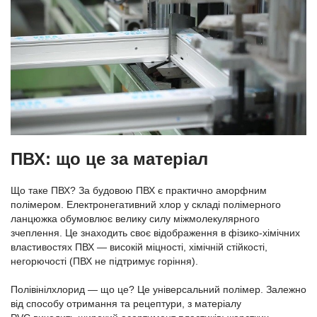
ПВХ: що це за матеріал
Що таке ПВХ? За будовою ПВХ є практично аморфним
полімером. Електронегативний хлор у складі полімерного
ланцюжка обумовлює велику силу міжмолекулярного
зчеплення. Це знаходить своє відображення в фізико-хімічних
властивостях ПВХ — високій міцності, хімічній стійкості,
негорючості (ПВХ не підтримує горіння).
Полівінілхлорид — що це? Це універсальний полімер. Залежно
від способу отримання та рецептури, з матеріалу