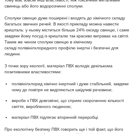
тому має зовсім інші властивості, ніж токсичний металевий
свинець або його водорозчинні сполуки.
Сполуки свинцю дуже поширені і входять до хімічного складу
багатьох звичних речей. В якості прикладу можна навести
кришталь: у ньому міститься більше 24% оксиду свинцю, і саме
завдяки йому посуд із кришталю так красиво виграває на світлі.
Таким же чином сполуки свинцю в хімічному
складі полівінілхлоридного профілю інертні і безпечні для
людини.
З точки зору екології, матеріал ПВХ володіє декількома
позитивними властивостями:
полівінілхлорид хімічно інертний і дуже стабільний, завдяки
чому до повітря не виділяються шкідливі речовини;
вироби з ПВХ довговічні, що сприяє скороченню кількості
сміття, виробленого людиною;
матеріал ПВХ підлягає вторинній переробці.
Про екологічну безпеку ПВХ говорить ще і той факт, що його