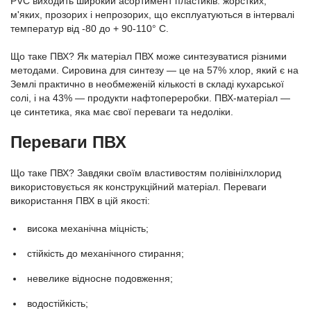
PVC виходить широкий асортимент пластиків: жорстких,
м'яких, прозорих і непрозорих, що експлуатуються в інтервалі
температур від -80 до + 90-110° С.
Що таке ПВХ? Як матеріал ПВХ може синтезуватися різними
методами. Сировина для синтезу — це на 57% хлор, який є на
Землі практично в необмеженій кількості в складі кухарської
солі, і на 43% — продукти нафтопереробки.
ПВХ-матеріал —
це синтетика, яка має свої переваги та недоліки.
Переваги ПВХ
Що таке ПВХ? Завдяки своїм властивостям полівінілхлорид
використовується як конструкційний матеріал. Переваги
використання ПВХ в цій якості:
висока механічна міцність;
стійкість до механічного стирання;
невелике відносне подовження;
водостійкість;