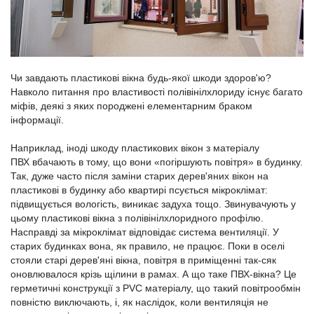
Чи завдають пластикові вікна будь-якої шкоди здоров'ю?
Навколо питання про властивості полівінілхлориду існує багато
міфів, деякі з яких породжені елементарним браком
інформації.
Наприклад, іноді шкоду пластикових вікон з матеріалу
ПВХ вбачають в тому, що вони «погіршують повітря» в будинку.
Так, дуже часто після заміни старих дерев'яних вікон на
пластикові в будинку або квартирі псується мікроклімат:
підвищується вологість, виникає задуха тощо. Звинувачують у
цьому пластикові вікна з полівінілхлоридного профілю.
Насправді за мікроклімат відповідає система вентиляції. У
старих будинках вона, як правило, не працює. Поки в оселі
стояли старі дерев'яні вікна, повітря в приміщенні так-сяк
оновлювалося крізь щілини в рамах. А що таке ПВХ-вікна? Це
герметичні конструкції з PVC матеріалу, що такий повітрообмін
повністю виключають, і, як наслідок, коли вентиляція не