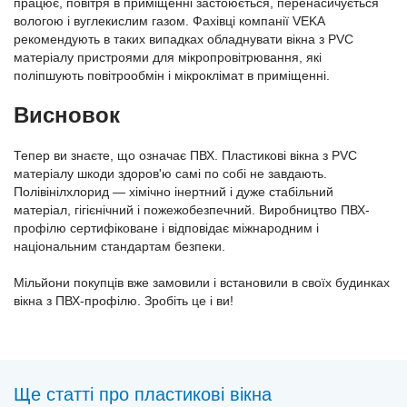
працює, повітря в приміщенні застоюється, перенасичується
вологою і вуглекислим газом. Фахівці компанії VEKA
рекомендують в таких випадках обладнувати вікна з PVC
матеріалу пристроями для мікропровітрювання, які
поліпшують повітрообмін і мікроклімат в приміщенні.
Висновок
Тепер ви знаєте, що означає ПВХ. Пластикові вікна з PVC
матеріалу шкоди здоров'ю самі по собі не завдають.
Полівінілхлорид — хімічно інертний і дуже стабільний
матеріал, гігієнічний і пожежобезпечний. Виробництво ПВХ-
профілю сертифіковане і відповідає міжнародним і
національним стандартам безпеки.
Мільйони покупців вже замовили і встановили в своїх будинках
вікна з ПВХ-профілю. Зробіть це і ви!
Ще статті про пластиковi вiкна