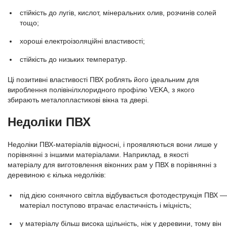
стійкість до лугів, кислот, мінеральних олив, розчинів солей
тощо;
хороші електроізоляційні властивості;
стійкість до низьких температур.
Ці позитивні властивості ПВХ роблять його ідеальним для
вироблення полівінілхлоридного профілю VEKA, з якого
збирають металопластикові вікна та двері.
Недоліки ПВХ
Недоліки ПВХ-матеріалів відносні, і проявляються вони лише у
порівнянні з іншими матеріалами. Наприклад, в якості
матеріалу для виготовлення віконних рам у ПВХ в порівнянні з
деревиною є кілька недоліків:
під дією сонячного світла відбувається фотодеструкція ПВХ —
матеріал поступово втрачає еластичність і міцність;
у матеріалу більш висока щільність, ніж у деревини, тому він