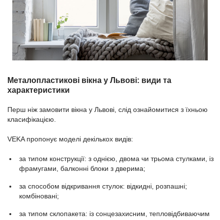
Металопластикові вікна у Львові: види та
характеристики
Перш ніж замовити вікна у Львові, слід ознайомитися з їхньою
класифікацією.
VEKA пропонує моделі декількох видів:
за типом конструкції: з однією, двома чи трьома стулками, із
фрамугами, балконні блоки з дверима;
за способом відкривання стулок: відкидні, розпашні;
комбіновані;
за типом склопакета: із сонцезахисним, тепловідбиваючим