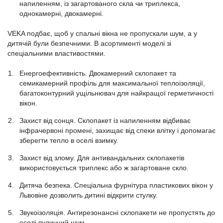
напиленням, із загартованого скла чи триплекса,
однокамерні, двокамерні.
VEKA подбає, щоб у спальні вікна не пропускали шум, а у
дитячій були безпечними. В асортименті моделі зі
спеціальними властивостями.
Енергоефективність. Двокамерний склопакет та
семикамерний профіль для максимальної теплоізоляції,
багатоконтурний ущільнювач для найкращої герметичності
вікон.
Захист від сонця. Склопакет із напиленням відбиває
інфрачервоні промені, захищає від спеки влітку і допомагає
зберегти тепло в оселі взимку.
Захист від злому. Для антивандальних склопакетів
використовується триплекс або ж загартоване скло.
Дитяча безпека. Спеціальна фурнітура пластикових вікон у
Львовіне дозволить дитині відкрити стулку.
Звукоізоляція. Антирезонансні склопакети не пропустять до
оселі вуличний шум.