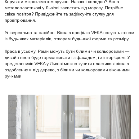
Керувати мікрокліматом зручно. Назовні холодно? Вікна
металопластикові у Львіові захистять від морозу. Потрібне
свіже повітря? Привідкрийте та зафіксуйте стулку для
провітрювання.
Універсально та надійно. Вікна з профілю VEKA пасують стінам
із будь-яких матеріалів, отворам будь-якої форми та розміру.
Краса в усьому. Рами можуть бути білими чи кольоровими —
дизайн вікон буде гармоніювати і з фасадом, і з інтер’єром. У
представників VEKA у Львові можна купити пластикові вікна з
оздобленням під дерево, з білими чи кольоровими віконними
ручками.