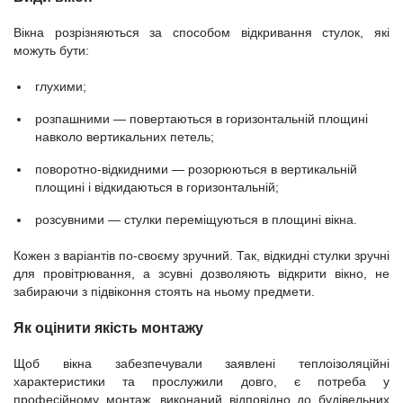
Вікна розрізняються за способом відкривання стулок, які
можуть бути:
глухими;
розпашними — повертаються в горизонтальній площині
навколо вертикальних петель;
поворотно-відкидними — розорюються в вертикальній
площині і відкидаються в горизонтальній;
розсувними — стулки переміщуються в площині вікна.
Кожен з варіантів по-своєму зручний. Так, відкидні стулки зручні
для провітрювання, а зсувні дозволяють відкрити вікно, не
забираючи з підвіконня стоять на ньому предмети.
Як оцінити якість монтажу
Щоб вікна забезпечували заявлені теплоізоляційні
характеристики та прослужили довго, є потреба у
професійному монтаж, виконаний відповідно до будівельних