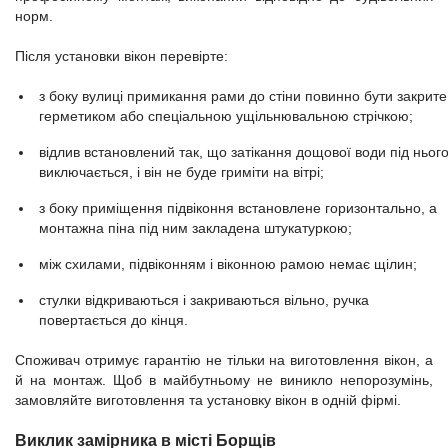
норм.
Після установки вікон перевірте:
з боку вулиці примикання рами до стіни повинно бути закрите
герметиком або спеціальною ущільнювальною стрічкою;
відлив встановлений так, що затікання дощової води під ньог
виключається, і він не буде гриміти на вітрі;
з боку приміщення підвіконня встановлене горизонтально, а
монтажна піна під ним закладена штукатуркою;
між схилами, підвіконням і віконною рамою немає щілин;
стулки відкриваються і закриваються вільно, ручка
повертається до кінця.
Споживач отримує гарантію не тільки на виготовлення вікон, а
й на монтаж. Щоб в майбутньому не виникло непорозумінь,
замовляйте виготовлення та установку вікон в одній фірмі.
Виклик замірника в місті Борщів