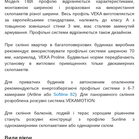
Моделі ПВХ профілю відрізняються характеристиками,
монтажною шириною і розраховані на використання
склопакетів різної ширини. Весь профіль VEKA виготовляється
за європейськими стандартами, належить до класу А з
товщиною зовнішньої стінки 3 мм, має сталеве замкнутий
армування. Профільні системи відрізняються також дизайном.
При склінні квартир в багатоповерхових будинках виробник
рекомендує використовувати профільні системи шириною 70
мм, наприклад, VEKA Proline. Будівельні норми передбачають
установку в житлових приміщеннях тільки двокамерних
склопакетів.
Для приватних будинків з автономним опаленням
рекомендуються енергозберігаючі профільні системи з 6-7
камерами (Artline або
Softline 82
). Для панорамного скління
розроблена розсувні система VEKAMOTION.
Для скління балконів, лоджій і терас хорошим рішенням
стануть розсувні конструкції з профілю Sunline з
однокамерними склопакетами або одинарним склом.
Види вікон