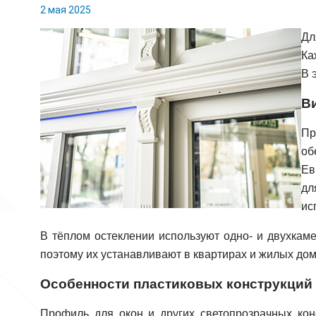
2 мая 2025
Дл
Ка
В 
В
Пр
об
Ев
дл
ис
В тёплом остеклении используют одно- и двухкам
поэтому их устанавливают в квартирах и жилых дом
Особенности пластиковых конструкций
Профиль для окон и других светопрозрачных кон