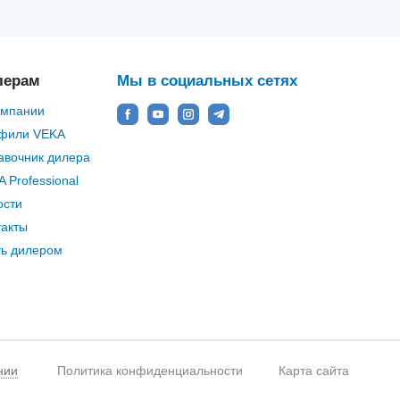
лерам
Мы в социальных сетях
омпании
фили VEKA
авочник дилера
 Professional
ости
такты
ть дилером
нии
Политика конфиденциальности
Карта сайта