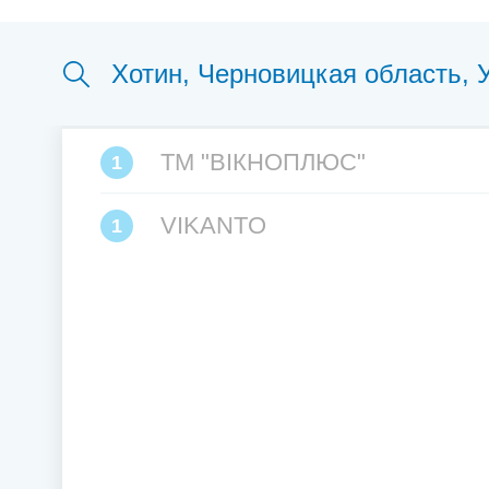
ТМ "ВІКНОПЛЮС"
1
VIKANTO
1