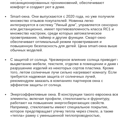
несанкционированных проникновений, обеспечивают
комфорт и создают уют в доме.
Smart-окна. Они выпускаются с 2020 года, но уже получили
множество отзывов покупателей. Новинка легко
интегрируется в систему "Умный дом", управляется сенсорно
или дистанционно, имеет противовзломность класса RC1 и
множество настроек, среди которых автоматическое
проветривание, таймер и другие функции. Смарт-окно
обеспечивает оптимальный режим проветривания и
повышенную безопасность для детей. Цена smart-окна выше
обычных моделей.
С защитой от солнца. Чрезмерное влияние солнца приводит 
выцветанию мебели, текстиля, отделке в помещении и даже 
разрушению изделий из некоторых сортов пластика. Кроме
того, летом солнечные лучи сильно нагревают комнату. Если
требуется надежная защита от солнечных лучей,
рекомендуем заказать в компаниях партнеров окна с
эффектом защиты от солнца.
Энергоэффективные окна. В конструкции такого евроокна вс
элементы, включая профили, стеклопакеты и фурнитуру,
работают на повышение энергосберегающих свойств.
Например, стеклопакеты имеют специальное покрытие,
которое предотвращает утечку тепла через стекло, а также
«тепла» рамку с уменьшенной теплопроводностью,