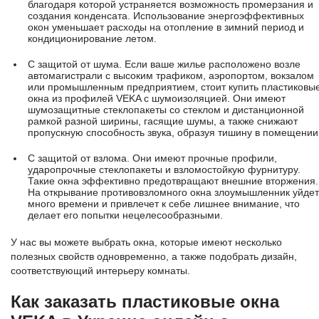
благодаря которой устраняется возможность промерзания и
создания конденсата. Использование энергоэффективных
окон уменьшает расходы на отопление в зимний период и
кондиционирование летом.
С защитой от шума. Если ваше жилье расположено возле
автомагистрали с высоким трафиком, аэропортом, вокзалом
или промышленным предприятием, стоит купить пластиковы
окна из профилей VEKA с шумоизоляцией. Они имеют
шумозащитные стеклопакеты со стеклом и дистанционной
рамкой разной ширины, гасящие шумы, а также снижают
пропускную способность звука, образуя тишину в помещении
С защитой от взлома. Они имеют прочные профили,
ударопрочные стеклопакеты и взломостойкую фурнитуру.
Такие окна эффективно предотвращают внешние вторжения.
На открывание противовзломного окна злоумышленник уйдет
много времени и привлечет к себе лишнее внимание, что
делает его попытки нецелесообразными.
У нас вы можете выбрать окна, которые имеют несколько
полезных свойств одновременно, а также подобрать дизайн,
соответствующий интерьеру комнаты.
Как заказать пластиковые окна