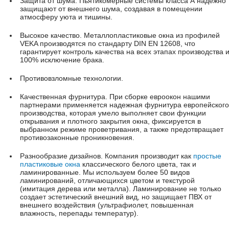
Защита от шума. Пьятикомерные системы класса А надежно
защищают от внешнего шума, создавая в помещении
атмосферу уюта и тишины.
Высокое качество. Металлопластиковые окна из профилей
VEKA производятся по стандарту DIN EN 12608, что
гарантирует контроль качества на всех этапах производства 
100% исключение брака.
Противовзломные технологии.
Качественная фурнитура. При сборке евроокон нашими
партнерами применяется надежная фурнитура европейского
производства, которая умело выполняет свои функции
открывания и плотного закрытия окна, фиксируется в
выбранном режиме проветривания, а также предотвращает
противозаконные проникновения.
Разнообразие дизайнов. Компания производит как
простые
пластиковые окна
классического белого цвета, так и
ламинированные. Мы используем более 50 видов
ламинирований, отличающихся цветом и текстурой
(имитация дерева или металла). Ламинирование не только
создает эстетический внешний вид, но защищает ПВХ от
внешнего воздействия (ультрафиолет, повышенная
влажность, перепады температур).