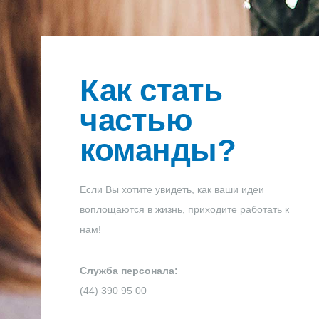
Как стать
частью
команды?
Если Вы хотите увидеть, как ваши идеи
воплощаются в жизнь, приходите работать к
нам!
Служба персонала:
(44) 390 95 00