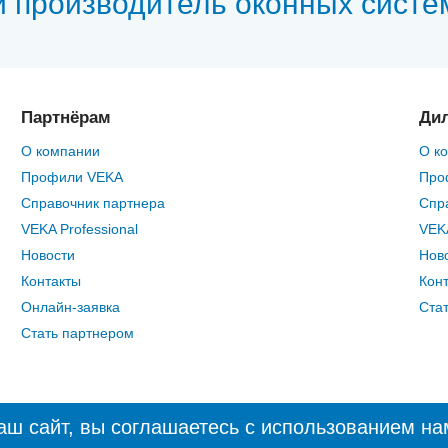
й производитель оконных систе
Партнёрам
Ди
О компании
О к
Профили VEKA
Про
Справочник партнера
Спр
VEKA Professional
VEKA
Новости
Нов
Контакты
Кон
Онлайн-заявка
Ста
Стать партнером
ш сайт, вы соглашаетесь с использованием на
Все сайты компа