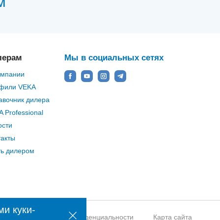
м
лерам
Мы в социальных сетях
омпании
фили VEKA
авочник дилера
 Professional
ости
такты
ть дилером
ми куки-
нии
Политика конфиденциальности
Карта сайта