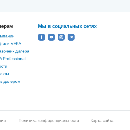
лерам
Мы в социальных сетях
омпании
фили VEKA
авочник дилера
 Professional
ости
такты
ть дилером
нии
Политика конфиденциальности
Карта сайта