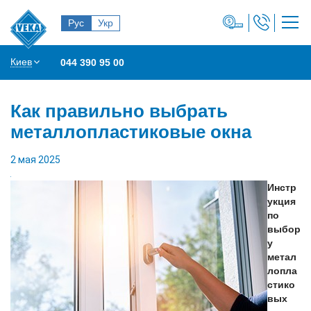
Рус
Укр
Киев
044 390 95 00
Как правильно выбрать
металлопластиковые окна
2 мая 2025
Инстр
укция
по
выбор
у
метал
лопла
стико
вых