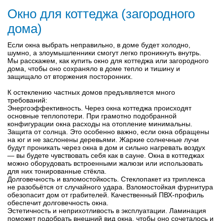
Окно для коттеджа (загородного
дома)
Если окна выбрать неправильно, в доме будет холодно,
шумно, а злоумышленники смогут легко проникнуть внутрь.
Мы расскажем, как купить окно для коттеджа или загородного
дома, чтобы оно сохраняло в доме тепло и тишину и
защищало от вторжения посторонних.
К остеклению частных домов предъявляется много
требований:
Энергоэффективность. Через окна коттеджа происходят
основные теплопотери. При грамотно подобранной
конфигурации окна расходы на отопление минимальны.
Защита от солнца. Это особенно важно, если окна обращены
на юг и не заслонены деревьями. Жаркие солнечные лучи
будут проникать через окна в дом и сильно нагревать воздух
— вы будете чувствовать себя как в сауне. Окна в коттеджах
можно оборудовать встроенными жалюзи или использовать
для них тонированные стёкла.
Долговечность и взломостойкость. Стеклопакет из триплекса
не разобьётся от случайного удара. Взломостойкая фурнитура
обезопасит дом от грабителей. Качественный ПВХ-профиль
обеспечит долговечность окна.
Эстетичность и неприхотливость в эксплуатации. Ламинация
поможет подобрать внешний вид окна, чтобы оно сочеталось и