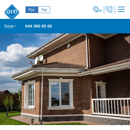
Рус
Укр
Киев
044 390 95 00