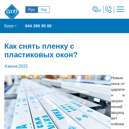
Рус
Укр
Киев
044 390 95 00
Как снять пленку с
пластиковых окон?
4 июня 2025
Новые
окна от
царапи
н и
загряз
нений
защищ
ает
плёнка