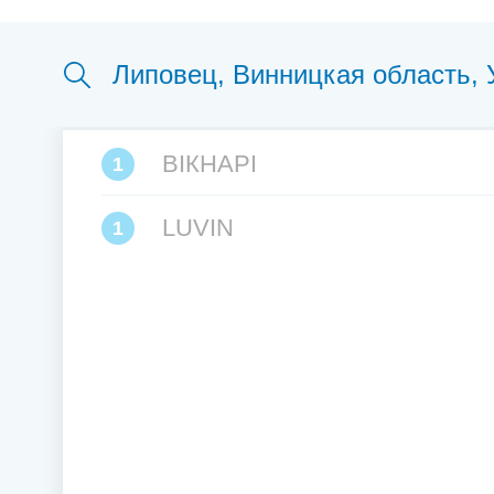
ВІКНАРІ
1
LUVIN
1