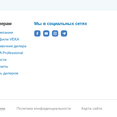
лерам
Мы в социальных сетях
омпании
фили VEKA
авочник дилера
 Professional
ости
такты
ть дилером
нии
Политика конфиденциальности
Карта сайта