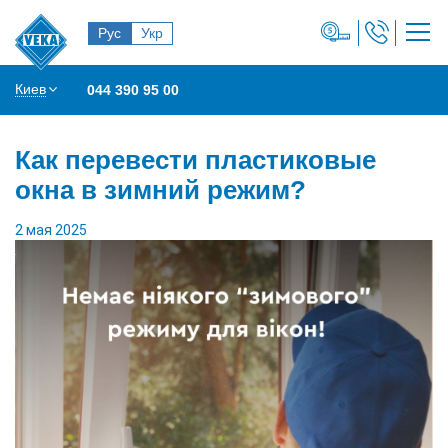
Рус
Укр
Киев
044 390 95 00
Как перевести пластиковые
окна в зимний режим?
2 мая 2025