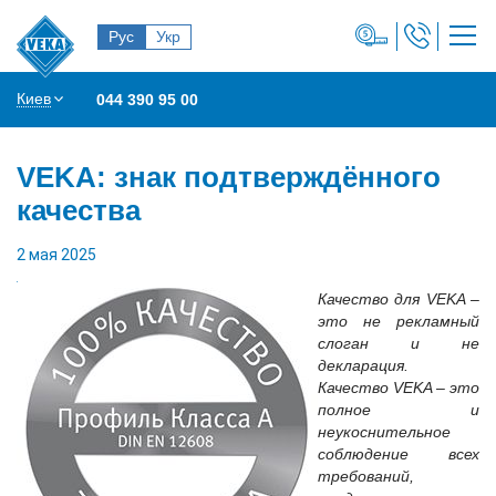
Рус
Укр
Киев
044 390 95 00
VEKA: знак подтверждённого
качества
2 мая 2025
Качество для VEKA –
это не рекламный
слоган и не
декларация.
Качество VEKA – это
полное и
неукоснительное
соблюдение всех
требований,