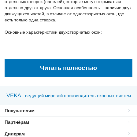
отдельных створок (панелей), которые могут открываться
отдельно друг от друга. Основная особенность – наличие двух
движущихся частей, в отличие от одностворчатых окон, где
есть только одна створка.
Основные характеристики двухстворчатых окон:
Две створки: каждая может открываться отдельно (внутрь
или наружу) или одна остается неподвижной.
Читать полностью
Различные типы открывания:
Распашные.
VEKA
- ведущий мировой производитель оконных систем
Откидные.
Комбинированные.
Покупателям
Партнёрам
Материалы: дерево, металл, ПВХ, алюминий.
Дилерам