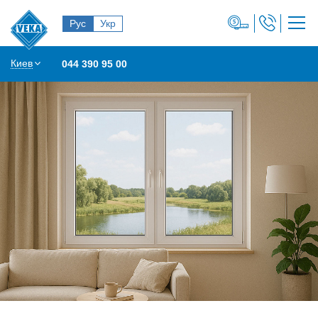
Рус
Укр
Киев
044 390 95 00