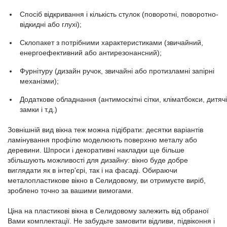
Спосіб відкривання і кількість стулок (поворотні, поворотно-
відкидні або глухі);
Склопакет з потрібними характеристиками (звичайний,
енергоефективний або антирезонансний);
Фурнітуру (дизайн ручок, звичайні або протизламні запірні
механізми);
Додаткове обладнання (антимоскітні сітки, кліматбокси, дитячі
замки і т.д.)
Зовнішній вид вікна теж можна підібрати: десятки варіантів
ламінування профілю моделюють поверхню металу або
деревини. Шпроси і декоративні накладки ще більше
збільшують можливості для дизайну: вікно буде добре
виглядати як в інтер'єрі, так і на фасаді. Обираючи
металопластикове вікно в Селидовому, ви отримуєте виріб,
зроблено точно за вашими вимогами.
Ціна на пластикові вікна в Селидовому залежить від обраної
Вами комплектації. Не забудьте замовити відливи, підвіконня і