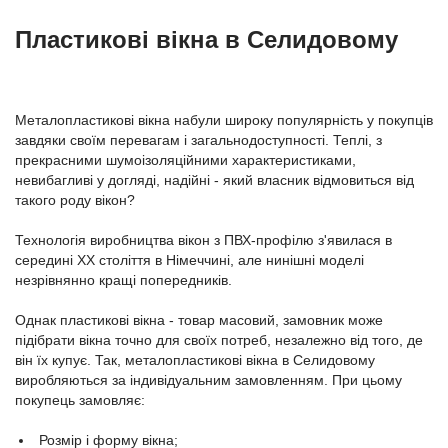
Пластикові вікна в Селидовому
Металопластикові вікна набули широку популярність у покупців
завдяки своїм перевагам і загальнодоступності. Теплі, з
прекрасними шумоізоляційними характеристиками,
невибагливі у догляді, надійні - який власник відмовиться від
такого роду вікон?
Технологія виробництва вікон з ПВХ-профілю з'явилася в
середині ХХ століття в Німеччині, але нинішні моделі
незрівнянно кращі попередників.
Однак пластикові вікна - товар масовий, замовник може
підібрати вікна точно для своїх потреб, незалежно від того, де
він їх купує. Так, металопластикові вікна в Селидовому
виробляються за індивідуальним замовленням. При цьому
покупець замовляє:
Розмір і форму вікна;