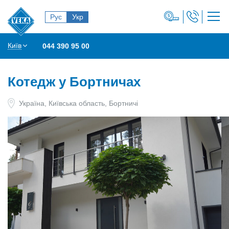
Рус
Укр
Київ
044 390 95 00
Котедж у Бортничах
Україна, Київська область, Бортничі