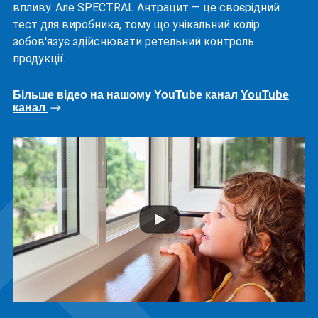
впливу. Але SPECTRAL Антрацит — це своєрідний
тест для виробника, тому що унікальний колір
зобов'язує здійснювати ретельний контроль
продукції.
Більше відео на нашому YouTube канал
YouTube
канал