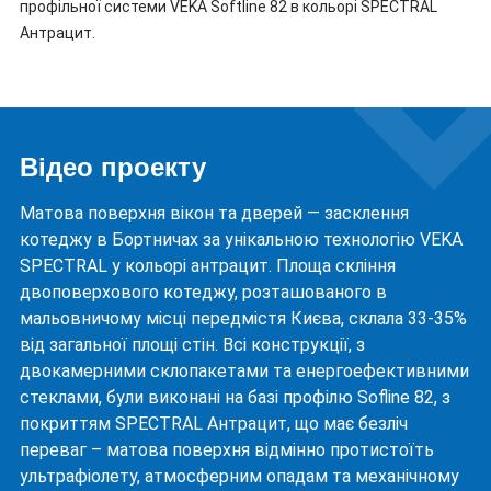
профільної системи VEKA Softline 82 в кольорі SPECTRAL
Антрацит.
Відео проекту
Матова поверхня вікон та дверей — засклення
котеджу в Бортничах за унікальною технологію VEKA
SPECTRAL у кольорі антрацит. Площа скління
двоповерхового котеджу, розташованого в
мальовничому місці передмістя Києва, склала 33-35%
від загальної площі стін. Всі конструкції, з
двокамерними склопакетами та енергоефективними
стеклами, були виконані на базі профілю Sofline 82, з
покриттям SPECTRAL Антрацит, що має безліч
переваг – матова поверхня відмінно протистоїть
ультрафіолету, атмосферним опадам та механічному