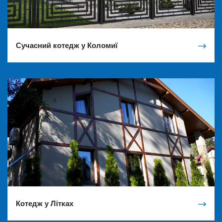
Сучасний котедж у Коломиї
Котедж у Літках