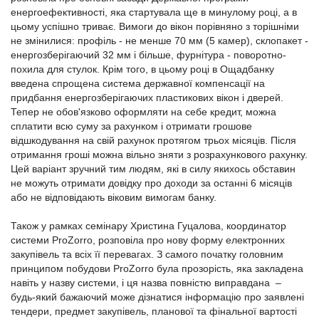
енергоефективності, яка стартувала ще в минулому році, а в
цьому успішно триває. Вимоги до вікон порівняно з торішніми
не змінилися: профіль - не менше 70 мм (5 камер), склопакет -
енергозберігаючий 32 мм і більше, фурнітура - поворотно-
похила для стулок. Крім того, в цьому році в Ощадбанку
введена спрощена система державної компенсації на
придбання енергозберігаючих пластикових вікон і дверей.
Тепер не обов'язково оформляти на себе кредит, можна
сплатити всю суму за рахунком і отримати грошове
відшкодування на свій рахунок протягом трьох місяців. Після
отримання гроші можна вільно зняти з розрахункового рахунку.
Цей варіант зручний тим людям, які в силу якихось обставин
не можуть отримати довідку про доходи за останні 6 місяців
або не відповідають віковим вимогам банку.
Також у рамках семінару Христина Гуцалова, координатор
системи ProZorro, розповіла про нову форму електронних
закупівель та всіх її перевагах. З самого початку головним
принципом побудови ProZorro була прозорість, яка закладена
навіть у назву системи, і ця назва повністю виправдана –
будь-який бажаючий може дізнатися інформацію про заявлені
тендери, предмет закупівель, планової та фінальної вартості