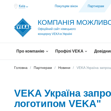
Київ
Покупцям вікон
Партнерам
КОМПАНІЯ МОЖЛИ
Офіційний сайт німецького
концерну VEKA в Україні
Про компанію
Профілі VEKA
Довідни
Головна
Партнерам
Новини
VEKA Україна запрош
VEKA Україна запро
логотипом VEKA"