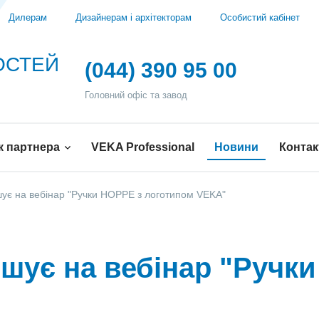
Дилерам
Дизайнерам і архітекторам
Особистий кабінет
ВОСТЕЙ
(044) 390 95 00
Головний офіс та завод
к партнера
VEKA Professional
Новини
Контак
ує на вебінар "Ручки HOPPE з логотипом VEKA"
шує на вебінар "Ручк