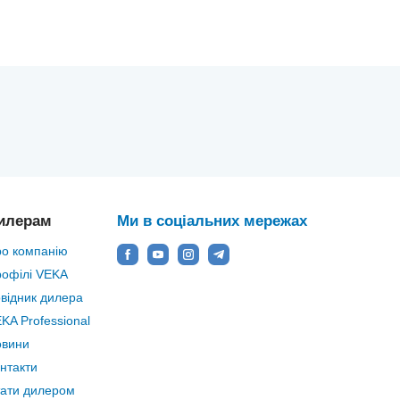
илерам
Ми в соціальних мережах
о компанію
офілі VEKA
відник дилера
KA Professional
овини
нтакти
ати дилером