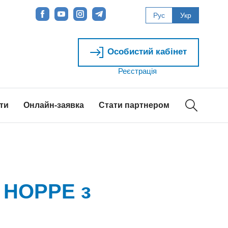
Рус
Укр
Особистий кабінет
Реєстрація
ти
Онлайн-заявка
Стати партнером
и HOPPE з