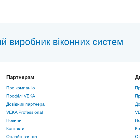
ий виробник віконних систем
Партнерам
Д
Про компанію
Пр
Профілі VEKA
Пр
Довідник партнера
До
VEKA Professional
VE
Новини
Н
Контакти
Ко
Онлайн-заявка
Ст