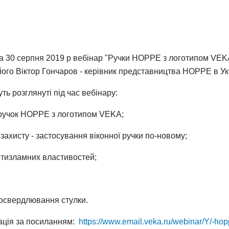
 30 серпня 2019 р вебінар "Ручки HOPPE з логотипом VEKA"
його Віктор Гончаров - керівник представництва HOPPE в Укр
уть розглянуті під час вебінару:
 ручок HOPPE з логотипом VEKA;
захисту - застосування віконної ручки по-новому;
отизламних властивостей;
росвердлювання стулки.
ація за посиланням:
https://www.email.veka.ru/webinar/Y/-ho