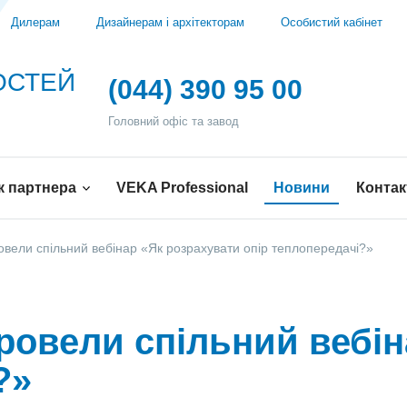
Дилерам
Дизайнерам і архітекторам
Особистий кабінет
ВОСТЕЙ
(044) 390 95 00
Головний офіс та завод
к партнера
VEKA Professional
Новини
Контак
овели спільний вебінар «Як розрахувати опір теплопередачі?»
ровели спільний вебін
?»