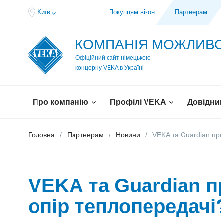
Київ
Покупцям вікон
Партнерам
КОМПАНІЯ МОЖЛИ
Офіційний сайт німецького
концерну VEKA в Україні
Про компанію
Профілі VEKA
Довідни
Головна
Партнерам
Новини
VEKA та Guardian пр
VEKA та Guardian п
опір теплопередачі