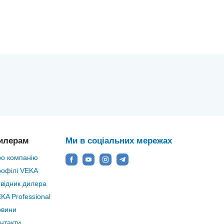
илерам
Ми в соціальних мережах
о компанію
офілі VEKA
відник дилера
KA Professional
овини
нтакти