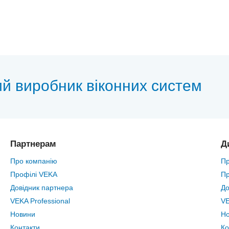
ий виробник віконних систем
Партнерам
Д
Про компанію
Пр
Профілі VEKA
Пр
Довідник партнера
До
VEKA Professional
VE
Новини
Н
Контакти
Ко