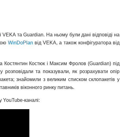
ї VEKA та Guardian. На ньому були дані відповіді на
огою
WinDoPlan
від VEKA, а також конфігуратора від
на Костянтин Костюк і Максим Фролов (Guardian) під
у розповідали та показували, як розрахувати опір
пакета; знайомили з великим списком склопакетів у
авників віконного ринку питань.
 YouTube-каналі: