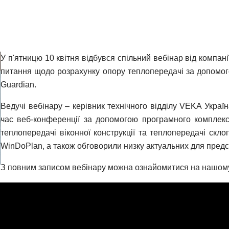
У п'ятницю 10 квітня відбувся спільний вебінар від компані
питання щодо розрахунку опору теплопередачі за допом
Guardian.
Ведучі вебінару – керівник технічного відділу VEKA Украї
час веб-конференції за допомогою програмного комплекс
теплопередачі віконної конструкції та теплопередачі скло
WinDoPlan, а також обговорили низку актуальних для предст
З повним записом вебінару можна ознайомитися на нашому