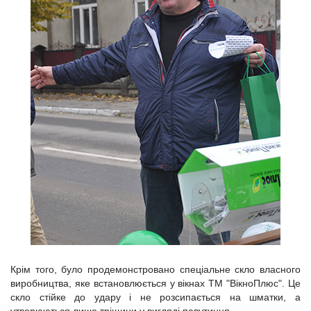
Крім того, було продемонстровано спеціальне скло власного
виробництва, яке встановлюється у вікнах ТМ "ВікноПлюс". Це
скло стійке до удару і не розсипається на шматки, а