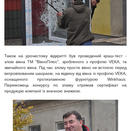
Також на урочистому відкритті був проведений краш-тест -
злом вікна ТМ "ВікноПлюс", зробленого з профілю VEKA, та
звичайного вікна. Під час злому просте вікно не встояло перед
імпровізованим шахраєм, на відміну від вікна із профілю VEKA,
оснащеного протизламною фурнітурою Winkhaus.
Переможець конкурсу по зламу отримав сертифікат на
продукцію компанії із значною знижкою.