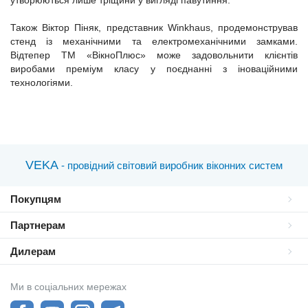
утворюються лише тріщини у вигляді павутиння.
Також Віктор Піняк, представник Winkhaus, продемонстрував
стенд із механічними та електромеханічними замками.
Відтепер ТМ «ВікноПлюс» може задовольнити клієнтів
виробами преміум класу у поєднанні з іноваційними
технологіями.
VEKA
- провідний світовий виробник віконних систем
Покупцям
Партнерам
Дилерам
Ми в соціальних мережах