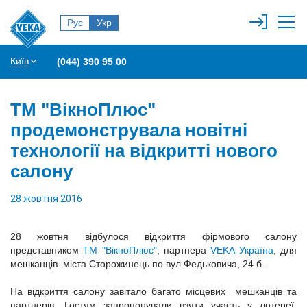
Рус
Укр
Київ
(044) 390 95 00
ТМ "ВікноПлюс"
продемонструвала новітні
технології на відкритті нового
салону
28 жовтня 2016
28 жовтня відбулося відкриття фірмового салону
представником
ТМ "ВікноПлюс"
, партнера
VEKA Україна
, для
мешканців міста Сторожинець по вул.Федьковича, 24 б.
На відкриття салону завітало багато місцевих мешканців та
партнерів. Гостям запропонували взяти участь у лотереї,