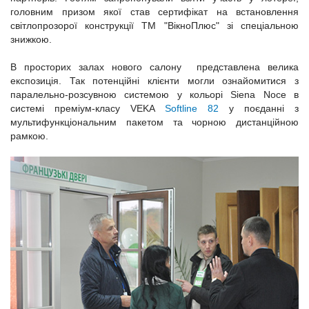
головним призом якої став сертифікат на встановлення
світлопрозорої конструкції ТМ "ВікноПлюс" зі спеціальною
знижкою.
В просторих залах нового салону представлена велика
експозиція. Так потенційні клієнти могли ознайомитися з
паралельно-розсувною системою у кольорі Siena Noce в
системі преміум-класу VEKA
Softline 82
у поєданні з
мультифункціональним пакетом та чорною дистанційною
рамкою.