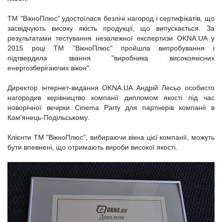
ТМ "ВікноПлюс" удостоїлася безлічі нагород і сертифікатів, що
засвідчують високу якість продукції, що випускається. За
результатами тестування незалежної експертизи ОKNA.UA у
2015 році ТМ "ВікноПлюс" пройшла випробування і
підтвердила звання "виробника високоякісних
енергозберігаючих вікон".
Директор інтернет-видання OKNA.UA Андрій Лесьо особисто
нагородив керівництво компанії дипломом якості під час
новорічної вечірки Cinema Party для партнерів компанії в
Кам'янець-Подільському.
Клієнти ТМ "ВікноПлюс", вибираючи вікна цієї компанії, можуть
бути впевнені, що отримають вироби високої якості.