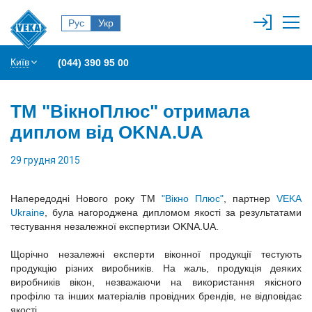
Рус
Укр
Київ
(044) 390 95 00
ТМ "ВікноПлюс" отримала
диплом від OKNA.UA
29 грудня 2015
Напередодні Нового року ТМ
"Вікно Плюс"
, партнер
VEKA
Ukraine
, була нагороджена дипломом якості за результатами
тестування незалежної експертизи ОKNA.UA.
Щорічно незалежні експерти віконної продукції тестують
продукцію різних виробників. На жаль, продукція деяких
виробників вікон, незважаючи на використання якісного
профілю та інших матеріалів провідних брендів, не відповідає
якості.