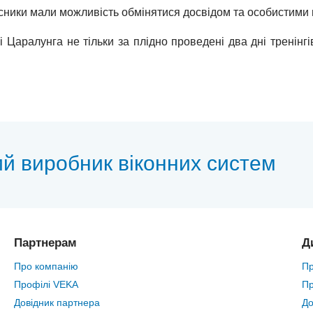
асники мали можливість обмінятися досвідом та особистими
 Царалунга не тільки за плідно проведені два дні тренінгів
ий виробник віконних систем
Партнерам
Д
Про компанію
Пр
Профілі VEKA
Пр
Довідник партнера
До