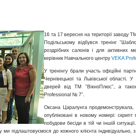
16 та 17 вересня на території заводу ТМ
Подільському відбувся тренінг "Шабл
роздрібних салонів і для активних ме
керівник Навчального центру
VEKA Profe
У тренінгу брали участь офіційні пар
Чернівецької та Львівської області. У
дверей від ТМ "ВікноПлюс", а так
Professional № 7".
Оксана Царалунга продемонструвала, 
опубліковані в новому номері: скрипт 
побудови бесіди в тій чи іншій ситуаці
 ми підлаштовуємося до кожного клієнта індивідуально, з