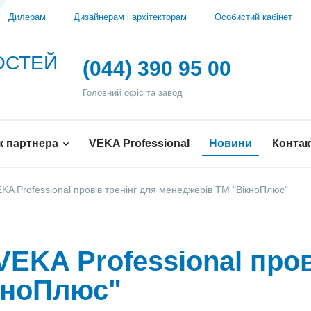
Дилерам
Дизайнерам і архітекторам
Особистий кабінет
ВОСТЕЙ
(044) 390 95 00
Головний офіс та завод
к партнера
VEKA Professional
Новини
Контак
KA Professional провів тренінг для менеджерів ТМ "ВікноПлюс"
EKA Professional пров
кноПлюс"