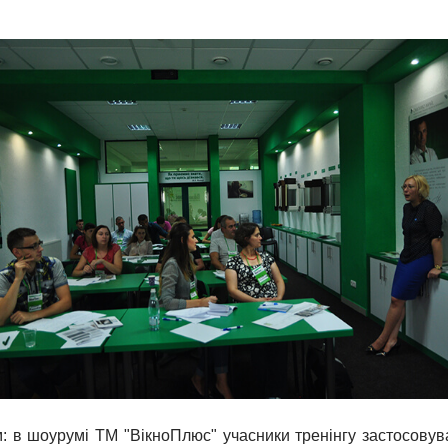
 в шоурумі ТМ "ВікноПлюс" учасники тренінгу застосовув