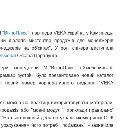
 "
ВікноПлюс
", партнера VEKA Україна, у Кам'янець-
они діалогів мистецтва продажів для менеджерів
неджерів на об'єктах". У ролі спікера виступила
ssional
Оксана Царалунга.
тнери і менеджери ТМ "ВікноПлюс" з Хмельницької,
 рамках зустрічі було презентовано новий каталог
ож новий номер корпоративного видання "VEKA
як можна на практиці використовувати матеріали,
продажів або "мовні модулі", приклади правильної
ї. "На сьогоднішній день на українському ринку СПК
 урахуванням його потреб і побажань", - зазначила