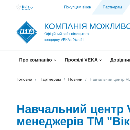
Київ
Покупцям вікон
Партнерам
КОМПАНІЯ МОЖЛИ
Офіційний сайт німецького
концерну VEKA в Україні
Про компанію
Профілі VEKA
Довідни
Головна
Партнерам
Новини
Навчальний центр VE
Навчальний центр V
менеджерів ТМ "Ві