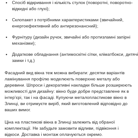
Спосіб відкривання і кількість стулок (поворотні, поворотно-
відкидні або глухі);
Склопакет з потрібними характеристиками (звичайний,
енергоефективний або антирезонансний);
Фурнітуру (дизайн ручок, звичайні або протизламні запірні
механізми);
Додаткове обладнання (антимоскітні сітки, кліматбокси, дитячі
замки і т.д.)
Фасадний вид вікна теж можна вибирати: десятки варіантів
ламінування профілю моделюють поверхню металу або
деревини. Шпроси і декоративні накладки більше розширюють
можливості для дизайну: вікно буде добре представлене як в
інтер'єрі, так і на фасаді. Купуючи металопластикове вікно в
Злинці, ви отримуєте виріб, який виготовлений відповідно до
ваших вимог.
Ціна на пластикові вікна в Злинці залежить від обраної
комплектації. Не забудьте замовити відливи, підвіконня і
відкоси. Доставка і монтаж оплачуються окремо.