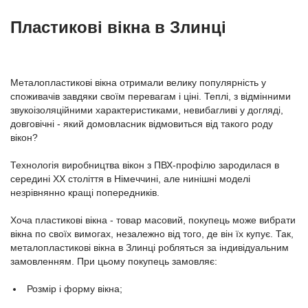
Пластикові вікна в Злинці
Металопластикові вікна отримали велику популярність у
споживачів завдяки своїм перевагам і ціні. Теплі, з відмінними
звукоізоляційними характеристиками, невибагливі у догляді,
довговічні - який домовласник відмовиться від такого роду
вікон?
Технологія виробництва вікон з ПВХ-профілю зародилася в
середині ХХ століття в Німеччині, але нинішні моделі
незрівнянно кращі попередників.
Хоча пластикові вікна - товар масовий, покупець може вибрати
вікна по своїх вимогах, незалежно від того, де він їх купує. Так,
металопластикові вікна в Злинці робляться за індивідуальним
замовленням. При цьому покупець замовляє:
Розмір і форму вікна;