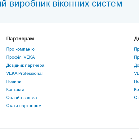
ий виробник віконних систем
Партнерам
Д
Про компанію
Пр
Профілі VEKA
Пр
Довідник партнера
До
VEKA Professional
VE
Новини
Н
Контакти
Ко
Онлайн-заявка
Ст
Стати партнером