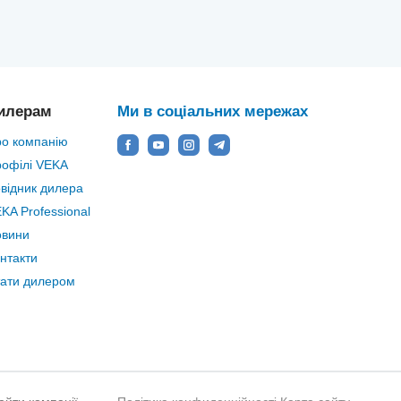
илерам
Ми в соціальних мережах
о компанію
офілі VEKA
відник дилера
KA Professional
овини
нтакти
ати дилером