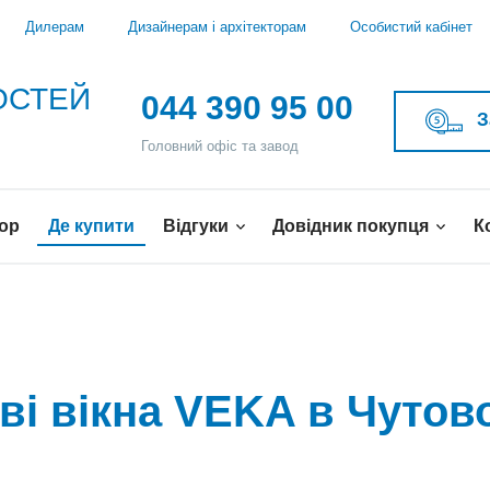
Дилерам
Дизайнерам і архітекторам
Особистий кабінет
ВОСТЕЙ
044 390 95 00
З
Головний офіс та завод
ор
Де купити
Відгуки
Довідник покупця
К
ві вікна VEKA в Чутов