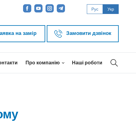
Рус
Укр
аявка на замір
Замовити дзвінок
онтакти
Про компанію
Наші роботи
ому