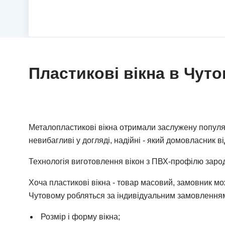
Пластикові вікна в Чут
Металопластикові вікна отримали заслужену популярн
невибагливі у догляді, надійні - який домовласник в
Технологія виготовлення вікон з ПВХ-профілю зароди
Хоча пластикові вікна - товар масовий, замовник мож
Чутовому робляться за індивідуальним замовленням
Розмір і форму вікна;