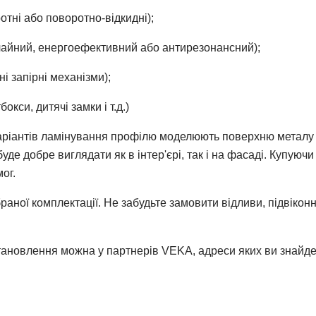
ротні або поворотно-відкидні);
чайний, енергоефективний або антирезонансний);
і запірні механізми);
кси, дитячі замки і т.д.)
 варіантів ламінування профілю моделюють поверхню металу
де добре виглядати як в інтер'єрі, так і на фасаді. Купуюч
ог.
раної комплектації. Не забудьте замовити відливи, підвіконн
тановлення можна у партнерів VEKA, адреси яких ви знайдете