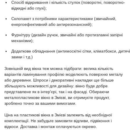
Спосіб відкривання і кількість стулок (поворотні, поворотно-
відкидні або глухі);
Склопакет з потрібними характеристиками (звичайний,
енергоефективний або антирезонансний);
Фурнітуру (дизайн ручок, звичайні або протизламні запірні
механізми);
Додаткове обладнання (антимоскітні сітки, кліматбокси, дитячі
замки і т.д.)
Зовнішній вид вікна теж можна підібрати: велика кількість
варіантів ламінування профілю моделюють поверхню металу
або деревини. Шпроси і декоративні накладки ще більше
збільшують можливості для дизайну: вікно буде добре
представлене як в інтер'єрі, так і на фасаді. Обираючи
металопластикове вікно в Змієві, ви отримуєте продукт,
зроблено точно за вашими вимогами.
Ціна на пластикові вікна в Змієві залежить від необхідної
комплектації. Не забудьте замовити відливи, підвіконня і
відкоси. Доставка і монтаж оплачуються окремо.