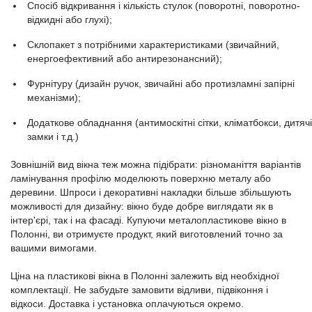
Спосіб відкривання і кількість стулок (поворотні, поворотно-
відкидні або глухі);
Склопакет з потрібними характеристиками (звичайний,
енергоефективний або антирезонансний);
Фурнітуру (дизайн ручок, звичайні або протизламні запірні
механізми);
Додаткове обладнання (антимоскітні сітки, кліматбокси, дитячі
замки і т.д.)
Зовнішній вид вікна теж можна підібрати: різноманіття варіантів
ламінування профілю моделюють поверхню металу або
деревини. Шпроси і декоративні накладки більше збільшують
можливості для дизайну: вікно буде добре виглядати як в
інтер'єрі, так і на фасаді. Купуючи металопластикове вікно в
Полонні, ви отримуєте продукт, який виготовлений точно за
вашими вимогами.
Ціна на пластикові вікна в Полонні залежить від необхідної
комплектації. Не забудьте замовити відливи, підвіконня і
відкоси. Доставка і установка оплачуються окремо.