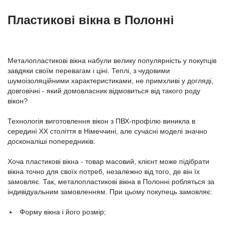
Пластикові вікна в Полонні
Металопластикові вікна набули велику популярність у покупців
завдяки своїм перевагам і ціні. Теплі, з чудовими
шумоізоляційними характеристиками, не примхливі у догляді,
довговічні - який домовласник відмовиться від такого роду
вікон?
Технологія виготовлення вікон з ПВХ-профілю виникла в
середині ХХ століття в Німеччині, але сучасні моделі значно
досконаліші попередників.
Хоча пластикові вікна - товар масовий, клієнт може підібрати
вікна точно для своїх потреб, незалежно від того, де він їх
замовляє. Так, металопластикові вікна в Полонні робляться за
індивідуальним замовленням. При цьому покупець замовляє:
Форму вікна і його розмір;