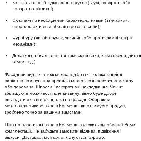
Кількість і спосіб відкривання стулок (глухі, поворотні або
поворотно-відкидні);
Склопакет з необхідними характеристиками (звичайний,
енергоефективний або антирезонансний);
Фурнітуру (дизайн ручок, звичайні або протизламні запірні
механізми);
Додаткове обладнання (антимоскітні сітки, кліматбокси, дитячі
замки і т.д.)
Фасадний вид вікна теж можна підібрати: велика кількість
варіантів ламінування профілю моделюють поверхню металу
або деревини. Шпроси і декоративні накладки ще більше
збільшують можливості для дизайну: вікно буде добре
виглядати як в інтер'єрі, так і на фасаді. Обираючи
металопластикове вікно в Кременці, ви отримуєте продукт,
зроблено точно за вашими вимогами.
Ціна на пластикові вікна в Кременці залежить від обраної Вами
комплектації. Не забудьте замовити відливи, підвіконня і
відкоси. Доставка і монтаж оплачуються окремо.