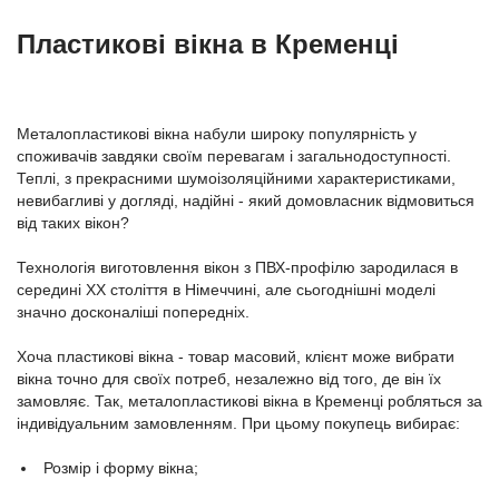
Пластикові вікна в Кременці
Металопластикові вікна набули широку популярність у
споживачів завдяки своїм перевагам і загальнодоступності.
Теплі, з прекрасними шумоізоляційними характеристиками,
невибагливі у догляді, надійні - який домовласник відмовиться
від таких вікон?
Технологія виготовлення вікон з ПВХ-профілю зародилася в
середині ХХ століття в Німеччині, але сьогоднішні моделі
значно досконаліші попередніх.
Хоча пластикові вікна - товар масовий, клієнт може вибрати
вікна точно для своїх потреб, незалежно від того, де він їх
замовляє. Так, металопластикові вікна в Кременці робляться за
індивідуальним замовленням. При цьому покупець вибирає:
Розмір і форму вікна;