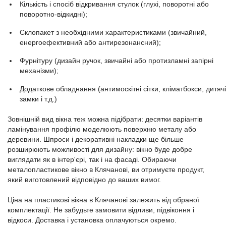
Кількість і спосіб відкривання стулок (глухі, поворотні або
поворотно-відкидні);
Склопакет з необхідними характеристиками (звичайний,
енергоефективний або антирезонансний);
Фурнітуру (дизайн ручок, звичайні або протизламні запірні
механізми);
Додаткове обладнання (антимоскітні сітки, кліматбокси, дитячі
замки і т.д.)
Зовнішній вид вікна теж можна підібрати: десятки варіантів
ламінування профілю моделюють поверхню металу або
деревини. Шпроси і декоративні накладки ще більше
розширюють можливості для дизайну: вікно буде добре
виглядати як в інтер'єрі, так і на фасаді. Обираючи
металопластикове вікно в Клячанові, ви отримуєте продукт,
який виготовлений відповідно до ваших вимог.
Ціна на пластикові вікна в Клячанові залежить від обраної
комплектації. Не забудьте замовити відливи, підвіконня і
відкоси. Доставка і установка оплачуються окремо.