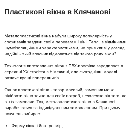
Пластикові вікна в Клячанові
Металопластикові вікна набули широку популярність у
споживачів завдяки своїм перевагам і ціні. Теплі, з відмінними
шумоізоляційними характеристиками, не примхливі у догляді,
надійні - який власник відмовиться від такого роду вікон?
Технологія виготовлення вікон з ПВХ-профілю зародилася в
середині ХХ століття в Німеччині, але сьогоднішні моделі
разюче кращі попередників.
Однак пластикові вікна - товар масовий, замовник може
підібрати вікна точно для своїх потреб, незалежно від того, де
він їх замовляє. Так, металопластикові вікна в Клячанові
виробляються за індивідуальним замовленням. При цьому
покупець вибирає:
Форму вікна і його розмір;