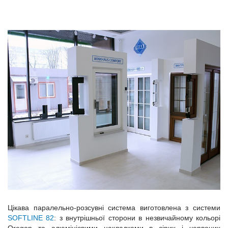
Цікава паралельно-розсувні система виготовлена ​​з системи
SOFTLINE 82
: з внутрішньої сторони в незвичайному кольорі
Oregon та алюмінієвими накладками в сірих і червоних