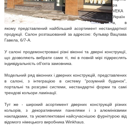
ра
VEKA
Україн
а, в
якому представлений найбільший асортимент нестандартної
продукції. Салон розташований за адресою: бульвар Вацлава
Гавела, 6/7-А.
У салоні продемонстровані різні віконні та дверні конструкції,
що дозволяють вибрати саме ті, які в повній мірі підкреслять
індивідуальність об'єкта замовника.
Модельний ряд віконних і дверних конструкцій, представлених
в салоні, з інтеграцією в систему "розумний будинок",
портальні та розсувні системи, нестандартні форми та самі
трендові кольори ламінації.
Тут же - широкий асортимент дверних конструкцій різних
кольорів, з декоративними панелями і з алюмінієвими
накладками, та укомплектовані найсучаснішою фурнітурою від
відомого німецького виробника Winkhaus.