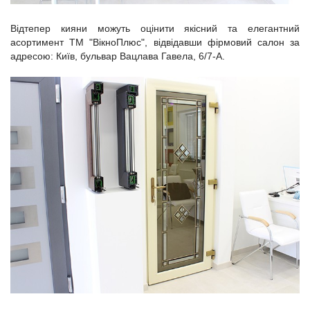
Відтепер кияни можуть оцінити якісний та елегантний
асортимент ТМ "ВікноПлюс", відвідавши фірмовий салон за
адресою: Київ, бульвар Вацлава Гавела, 6/7-А.