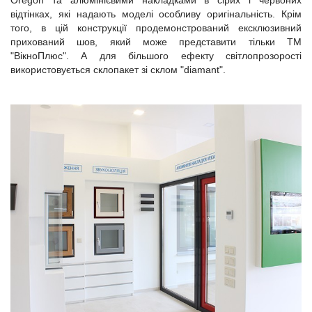
відтінках, які надають моделі особливу оригінальність. Крім
того, в цій конструкції продемонстрований ексклюзивний
прихований шов, який може представити тільки ТМ
"ВікноПлюс". А для більшого ефекту світлопрозорості
використовується склопакет зі склом "diamant".