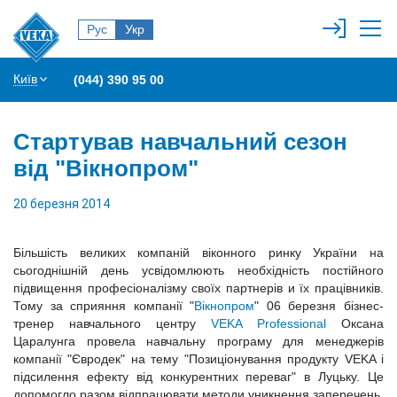
Рус
Укр
Київ
(044) 390 95 00
Стартував навчальний сезон
від "Вікнопром"
20 березня 2014
Більшість великих компаній віконного ринку України на
сьогоднішній день усвідомлюють необхідність постійного
підвищення професіоналізму своїх партнерів и їх працівників.
Тому за сприяння компанії "
Вікнопром
" 06 березня бізнес-
тренер навчального центру
VEKA Professional
Оксана
Царалунга провела навчальну програму для менеджерів
компанії "Євродек" на тему "Позиціонування продукту VEKA і
підсилення ефекту від конкурентних переваг" в Луцьку. Це
допомогло разом відпрацювати методи уникнення заперечень,