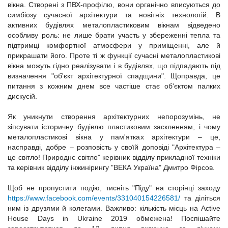
вікна. Створені з ПВХ-профілю, вони органічно вписуються до
симбіозу сучасної архітектури та новітніх технологій. В
активних будівлях металопластиковим вікнам відведено
особливу роль: не лише брати участь у збереженні тепла та
підтримці комфортної атмосфери у приміщенні, але й
прикрашати його. Проте ті ж функції сучасні металопластикові
вікна можуть гідно реалізувати і в будівлях, що підпадають під
визначення "об'єкт архітектурної спадщини". Щоправда, це
питання з кожним днем все частіше стає об'єктом палких
дискусій.
Як уникнути створення архітектурних непорозумінь, не
зіпсувати історичну будівлю пластиковим заскленням, і чому
металопластикові вікна у пам'ятках архітектури – це,
насправді, добре – розповість у своїй доповіді "Архітектура –
це світло! Природнє світло" керівник відділу прикладної техніки
та керівник відділу інжинірингу "ВЕКА Україна" Дмитро Фірсов.
Щоб не пропустити подію, тисніть "Піду" на сторінці заходу
https://www.facebook.com/events/331040154226581/
та діліться
ним із друзями й колегами. Важливо: кількість місць на Active
House Days in Ukraine 2019 обмежена! Поспішайте