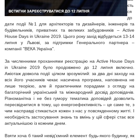
єть
ся
до
дати події №1 для архітекторів та дизайнерів, інженерів та
будівельників, приватних та великих забудовників – Active
House Days in Ukraine 2019. Цього року захід відбудеться 13-14
липня у Львові, за підтримки Генерального партнера –
компанії "ВЕКА Україна".
За численними проханнями реєстрацію на Active House Days
in Ukraine 2019 було продовжено до 12 липня включно.
Ажіотаж довкола події цілком зрозумілий: за два дні заходу на
всіх його учасників чекає насичена програма, наповнена не
лише теорією, але й практичними порадами з огляду на
багаторічний український та міжнародний досвід доповідачів.
Різноманітна і не без гумору тематика доповідей дозволить
пересвідчитися в тому, що енергоефективність – це саме те, з
чим насправді стикається кожен з нас у повсякденному житті. І
необхідність застосування знань та вмінь у цій сфері стає все
актуальнішою із кожним днем.
Взяти хоча б такий невід'ємний елемент будь-якого будинку, як